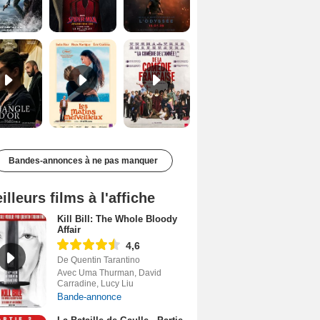
Le Triangle d'or Bande-annonce VF
Les Matins merveilleux Bande-annonce VF
De la Comédie-Française Teaser VF
Bandes-annonces à ne pas manquer
illeurs films à l'affiche
Kill Bill: The Whole Bloody
Affair
4,6
De Quentin Tarantino
Avec Uma Thurman, David
Carradine, Lucy Liu
Bande-annonce