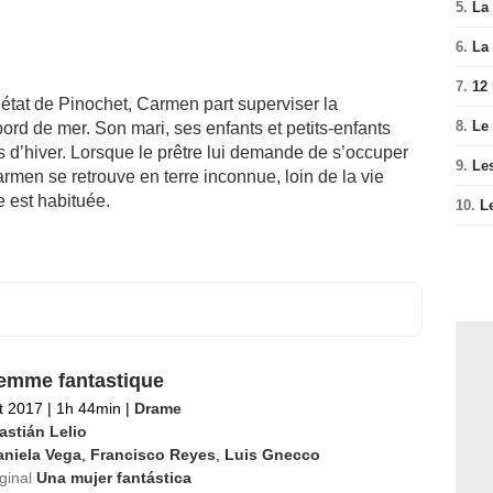
5.
La 
6.
La 
7.
12
’état de Pinochet, Carmen part superviser la
8.
Le
ord de mer. Son mari, ses enfants et petits-enfants
 d’hiver. Lorsque le prêtre lui demande de s’occuper
9.
Le
rmen se retrouve en terre inconnue, loin de la vie
e est habituée.
10.
L
emme fantastique
et 2017
|
1h 44min
|
Drame
astián Lelio
aniela Vega
,
Francisco Reyes
,
Luis Gnecco
iginal
Una mujer fantástica