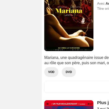
Avec
A
Titre or
Mariana, une quadragénaire issue de 
au rôle que son père, puis son mari, on
VOD
DVD
Plus 
3 mai 