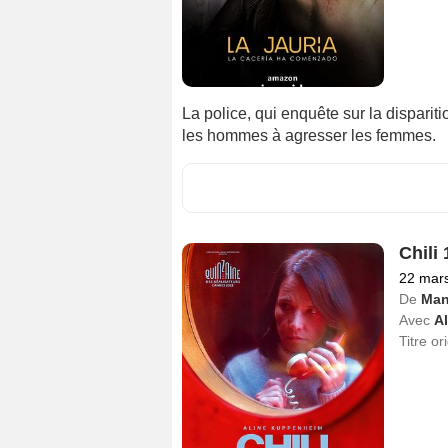
La police, qui enquête sur la dispariti
les hommes à agresser les femmes.
Chili
22 mar
De
Man
Avec
A
Titre or