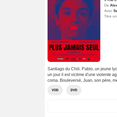
De
Ale
Avec
S
Titre or
Santiago du Chili. Pablo, un jeune ly
un jour il est victime d'une violente 
coma. Bouleversé, Juan, son père, me
VOD
DVD