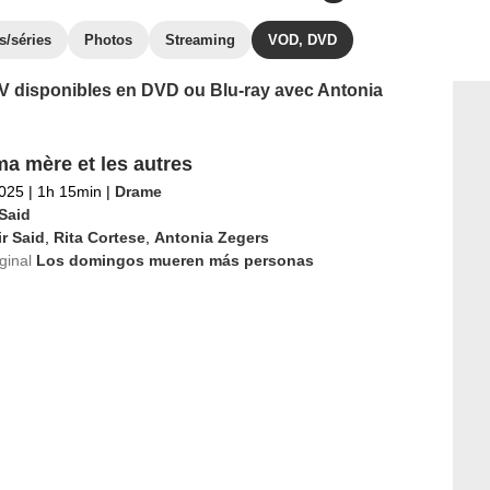
s/séries
Photos
Streaming
VOD, DVD
 TV disponibles en DVD ou Blu-ray avec Antonia
ma mère et les autres
2025
|
1h 15min
|
Drame
 Said
ir Said
,
Rita Cortese
,
Antonia Zegers
iginal
Los domingos mueren más personas