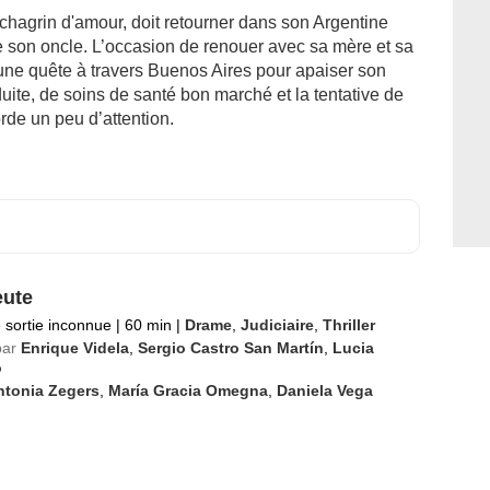
 chagrin d'amour, doit retourner dans son Argentine
de son oncle. L’occasion de renouer avec sa mère et sa
s une quête à travers Buenos Aires pour apaiser son
uite, de soins de santé bon marché et la tentative de
rde un peu d’attention.
ute
 sortie inconnue
|
60 min
|
Drame
,
Judiciaire
,
Thriller
par
Enrique Videla
,
Sergio Castro San Martín
,
Lucia
o
ntonia Zegers
,
María Gracia Omegna
,
Daniela Vega