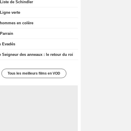
Liste de Schindler
Ligne verte
 hommes en colère
 Parrain
s Evadés
e Seigneur des anneaux : le retour du roi
Tous les meilleurs films en VOD