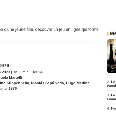
on d'une jeune fille, découvre un jeu en ligne qui forme
Me
 1976
s 2023
|
1h 35min
|
Drame
uela Martelli
2.
Le 
line Küppenheim
,
Nicolás Sepúlveda
,
Hugo Medina
(vers
iginal
1976
3.
Le
l'ann
4.
Fo