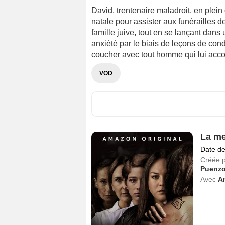
David, trentenaire maladroit, en plein
natale pour assister aux funérailles 
famille juive, tout en se lançant dan
anxiété par le biais de leçons de cond
coucher avec tout homme qui lui acco
VOD
La me
Date de
Créée 
Puenz
Avec
A