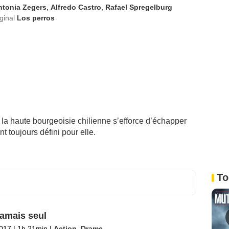
ntonia Zegers
,
Alfredo Castro
,
Rafael Spregelburg
iginal
Los perros
la haute bourgeoisie chilienne s’efforce d’échapper
t toujours défini pour elle.
To
jamais seul
2017
|
1h 21min
|
Action
,
Drame