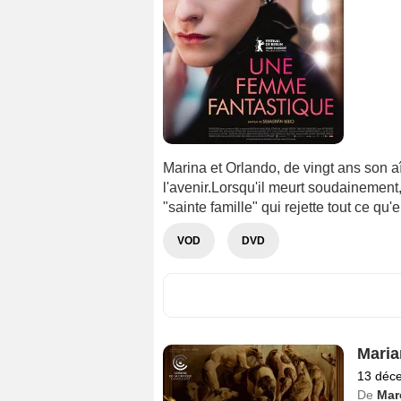
Marina et Orlando, de vingt ans son aî
l'avenir.Lorsqu'il meurt soudainement,
"sainte famille" qui rejette tout ce qu'e
VOD
DVD
Maria
13 déc
De
Mar