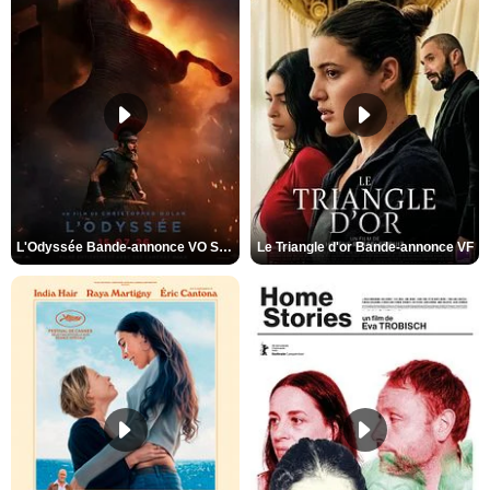
L'Odyssée Bande-annonce VO STFR
Le Triangle d'or Bande-annonce VF