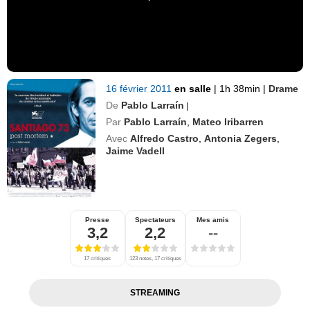
16 février 2011
en salle
|
1h 38min
|
Drame
De
Pablo Larraín
|
Par
Pablo Larraín
,
Mateo Iribarren
Avec
Alfredo Castro
,
Antonia Zegers
,
Jaime Vadell
Presse
Spectateurs
Mes amis
3,2
2,2
--
17 critiques
123 notes, 17 critiques
STREAMING