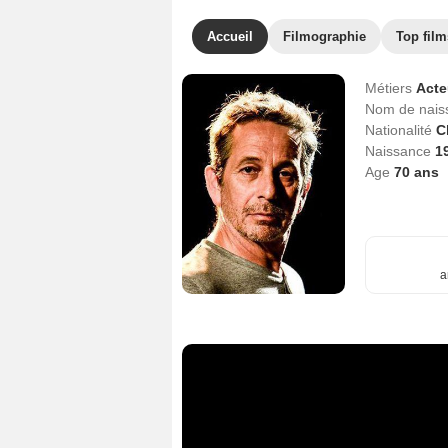
Accueil
Filmographie
Top film
Métiers
Act
Nom de nai
Nationalité
C
Naissance
1
Age
70
ans
a