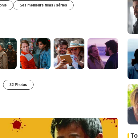
phie
Ses meilleurs films / séries
32 Photos
To