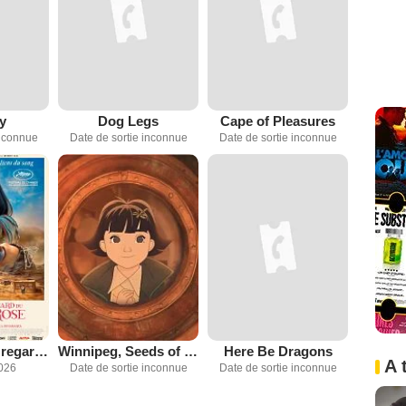
y
Dog Legs
Cape of Pleasures
inconnue
Date de sortie inconnue
Date de sortie inconnue
Le Mystérieux regard du flamant rose
Winnipeg, Seeds of Hope
Here Be Dragons
A 
2026
Date de sortie inconnue
Date de sortie inconnue