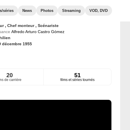
s/séries
News
Photos
Streaming
VOD, DVD
eur
,
Chef monteur
,
Scénariste
ssance
Alfredo Arturo Castro Gómez
hilien
9 décembre 1955
20
51
ns de carrière
films et séries tournés