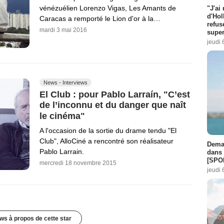
vénézuélien Lorenzo Vigas, Les Amants de
"J'ai
d'Hol
Caracas a remporté le Lion d'or à la…
refus
mardi 3 mai 2016
super
jeudi 
News - Interviews
El Club : pour Pablo Larraín, "C’est
de l’inconnu et du danger que naît
le cinéma"
A l'occasion de la sortie du drame tendu "El
Club", AlloCiné a rencontré son réalisateur
Demai
Pablo Larrain.
dans 
[SPO
mercredi 18 novembre 2015
jeudi 
ws à propos de cette star