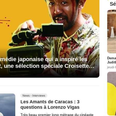
Sé
médie japonaise qui a inspiré les
Demai
Judit
 une sélection spéciale Croisette…
jeudi 
News - Interviews
Les Amants de Caracas : 3
questions à Lorenzo Vigas
Très beau premier long métrage du cinéaste