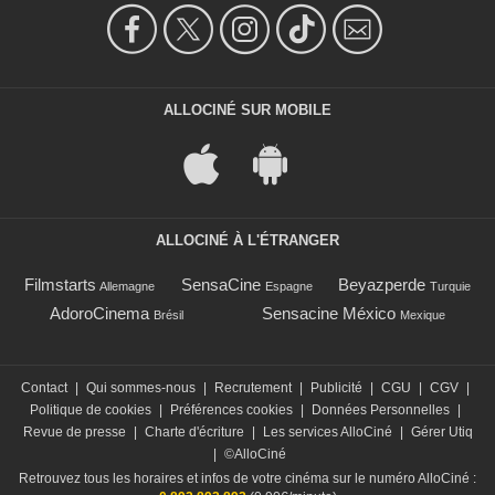
ALLOCINÉ SUR MOBILE
ALLOCINÉ À L'ÉTRANGER
Filmstarts
SensaCine
Beyazperde
Allemagne
Espagne
Turquie
AdoroCinema
Sensacine México
Brésil
Mexique
Contact
|
Qui sommes-nous
|
Recrutement
|
Publicité
|
CGU
|
CGV
|
Politique de cookies
|
Préférences cookies
|
Données Personnelles
|
Revue de presse
|
Charte d'écriture
|
Les services AlloCiné
|
Gérer Utiq
|
©AlloCiné
Retrouvez tous les horaires et infos de votre cinéma sur le numéro AlloCiné :