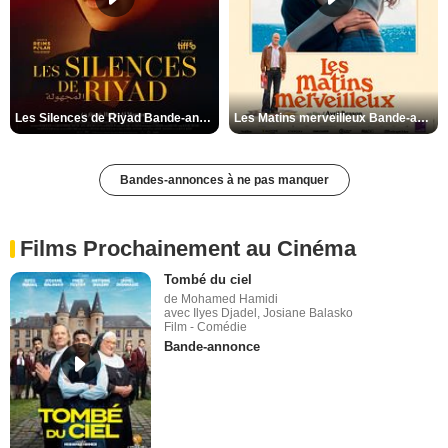
Les Silences de Riyad Bande-annonce VO STFR
Les Matins merveilleux Bande-annonce VF
Bandes-annonces à ne pas manquer
Films Prochainement au Cinéma
Tombé du ciel
de Mohamed Hamidi
avec Ilyes Djadel, Josiane Balasko
Film - Comédie
Bande-annonce