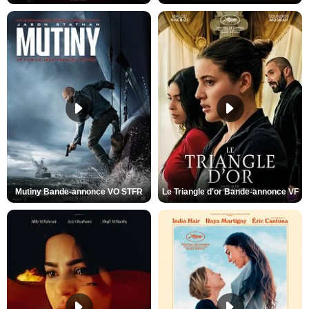
Mutiny Bande-annonce VO STFR
Le Triangle d'or Bande-annonce VF