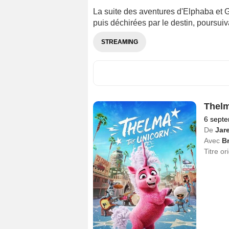
La suite des aventures d'Elphaba et G
puis déchirées par le destin, poursuiv
STREAMING
Thelm
6 sept
De
Jar
Avec
B
Titre or