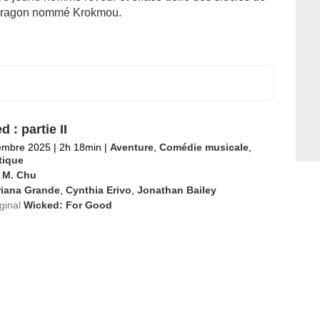
un dragon nommé Krokmou.
 : partie II
embre 2025
|
2h 18min
|
Aventure
,
Comédie musicale
,
tique
 M. Chu
riana Grande
,
Cynthia Erivo
,
Jonathan Bailey
iginal
Wicked: For Good