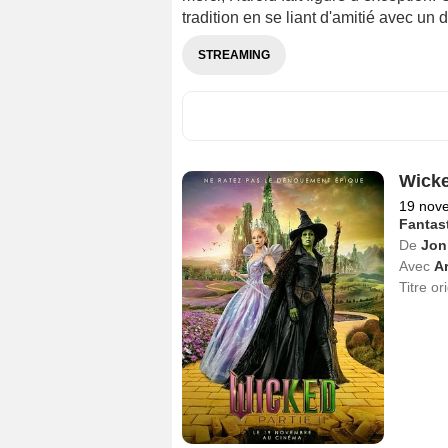
tradition en se liant d'amitié avec 
STREAMING
Wicked
19 nov
Fantas
De
Jon
Avec
A
Titre or