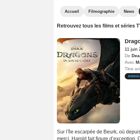
Accueil
Filmographie
News
Retrouvez tous les films et séries
Drag
11 juin
De
Dea
Avec
M
Titre or
Dè
Sur l'île escarpée de Beurk, où depui
merci, Harold fait figure d’exception