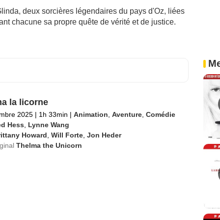
linda, deux sorcières légendaires du pays d'Oz, liées
ant chacune sa propre quête de vérité et de justice.
Me
a la licorne
embre 2025
|
1h 33min
|
Animation
,
Aventure
,
Comédie
ed Hess
,
Lynne Wang
rittany Howard
,
Will Forte
,
Jon Heder
iginal
Thelma the Unicorn