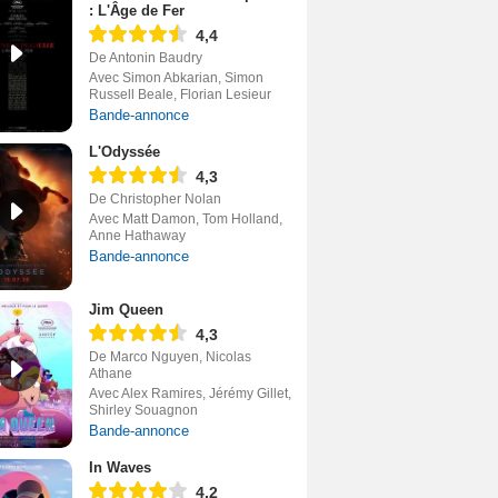
: L'Âge de Fer
4,4
De Antonin Baudry
Avec Simon Abkarian, Simon
Russell Beale, Florian Lesieur
Bande-annonce
L'Odyssée
4,3
De Christopher Nolan
Avec Matt Damon, Tom Holland,
Anne Hathaway
Bande-annonce
Jim Queen
4,3
De Marco Nguyen, Nicolas
Athane
Avec Alex Ramires, Jérémy Gillet,
Shirley Souagnon
Bande-annonce
In Waves
4,2