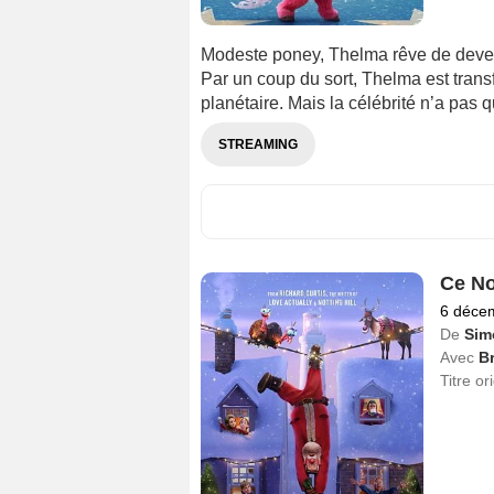
Modeste poney, Thelma rêve de deven
Par un coup du sort, Thelma est transf
planétaire. Mais la célébrité n’a pas
STREAMING
Ce No
6 déce
De
Sim
Avec
B
Titre or