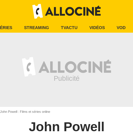
ÉRIES
STREAMING
TVACTU
VIDÉOS
VOD
John Powell : Films et séries online
John Powell