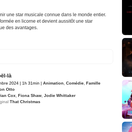
ir une star musicale connue dans le monde entier.
ormée en licorne et devient aussitôt une star
 que des avantages.
ël-là
mbre 2024
|
1h 31min
|
Animation
,
Comédie
,
Famille
on Otto
rian Cox
,
Fiona Shaw
,
Jodie Whittaker
iginal
That Christmas