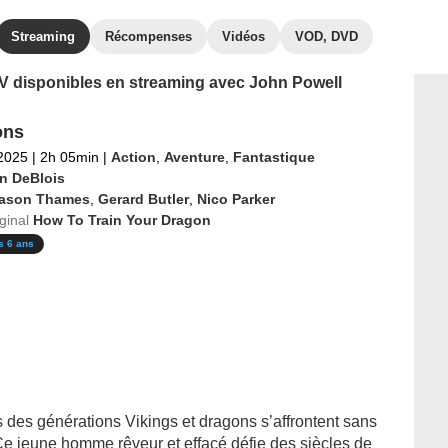
Streaming
Récompenses
Vidéos
VOD, DVD
 TV disponibles en streaming avec John Powell
ons
 2025
|
2h 05min
|
Action
,
Aventure
,
Fantastique
n DeBlois
ason Thames
,
Gerard Butler
,
Nico Parker
iginal
How To Train Your Dragon
s 6 ans
s des générations Vikings et dragons s’affrontent sans
. Ce jeune homme rêveur et effacé défie des siècles de