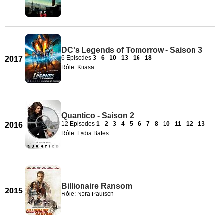
DC's Legends of Tomorrow - Saison 3
6 Episodes
3
-
6
-
10
-
13
-
16
-
18
2017
Rôle: Kuasa
Quantico - Saison 2
12 Episodes
1
-
2
-
3
-
4
-
5
-
6
-
7
-
8
-
10
-
11
-
12
-
13
2016
Rôle: Lydia Bates
Billionaire Ransom
2015
Rôle: Nora Paulson