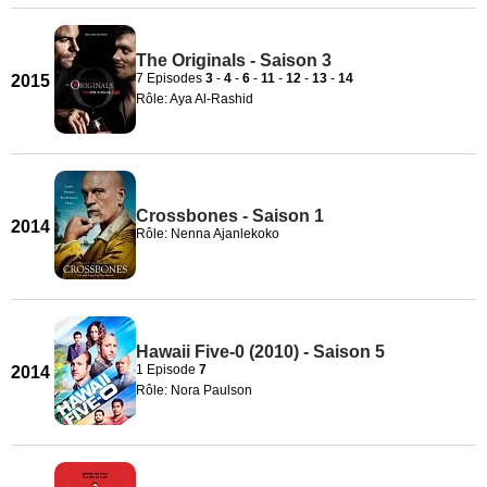
The Originals - Saison 3
7 Episodes
3
-
4
-
6
-
11
-
12
-
13
-
14
2015
Rôle: Aya Al-Rashid
Crossbones - Saison 1
2014
Rôle: Nenna Ajanlekoko
Hawaii Five-0 (2010) - Saison 5
1 Episode
7
2014
Rôle: Nora Paulson