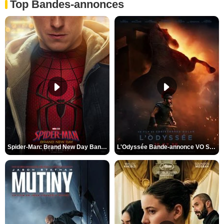
Top Bandes-annonces
Spider-Man: Brand New Day Bande-annonce VO STFR
L'Odyssée Bande-annonce VO STFR