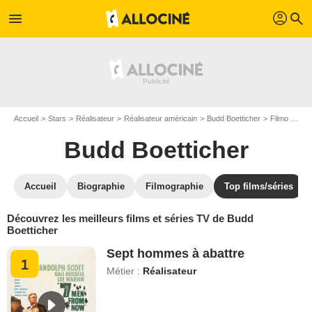
profil
menu
search
Accueil
Stars
Réalisateur
Réalisateur américain
Budd Boetticher
Filmo Budd Boetticher
Budd Boetticher
Accueil
Biographie
Filmographie
Top films/séries
Découvrez les meilleurs films et séries TV de Budd
Boetticher
Sept hommes à abattre
1
Métier :
Réalisateur