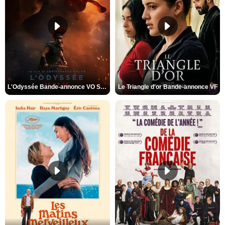
L'Odyssée Bande-annonce VO STFR
Le Triangle d'or Bande-annonce VF