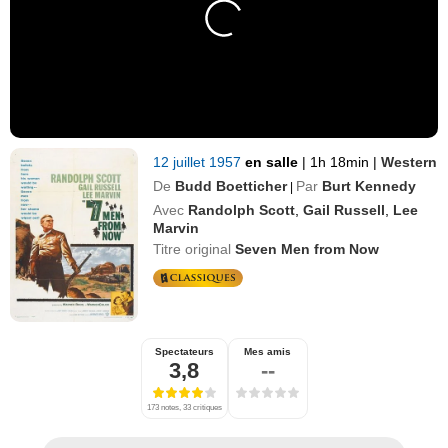
12 juillet 1957
en salle
|
1h 18min
|
Western
De
Budd Boetticher
Par
Burt Kennedy
|
Avec
Randolph Scott
,
Gail Russell
,
Lee
Marvin
Titre original
Seven Men from Now
Spectateurs
Mes amis
3,8
--
173 notes, 33 critiques