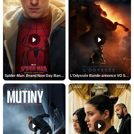
Spider-Man: Brand New Day Bande-annonce VO STFR
L'Odyssée Bande-annonce VO STFR