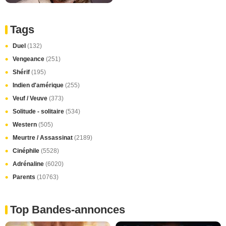
Tags
Duel
(132)
Vengeance
(251)
Shérif
(195)
Indien d'amérique
(255)
Veuf / Veuve
(373)
Solitude - solitaire
(534)
Western
(505)
Meurtre / Assassinat
(2189)
Cinéphile
(5528)
Adrénaline
(6020)
Parents
(10763)
Top Bandes-annonces