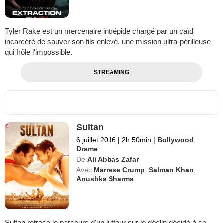
Tyler Rake est un mercenaire intrépide chargé par un caïd
incarcéré de sauver son fils enlevé, une mission ultra-périlleuse
qui frôle l'impossible.
STREAMING
Sultan
6 juillet 2016
|
2h 50min
|
Bollywood
,
Drame
De
Ali Abbas Zafar
Avec
Marrese Crump
,
Salman Khan
,
Anushka Sharma
Sultan retrace le parcours d'un lutteur sur le déclin décidé à se