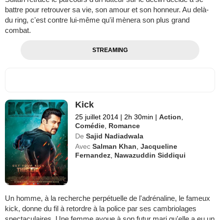
battre pour retrouver sa vie, son amour et son honneur. Au delà-
du ring, c'est contre lui-même qu'il mènera son plus grand
combat.
STREAMING
Kick
25 juillet 2014
|
2h 30min
|
Action
,
Comédie
,
Romance
De
Sajid Nadiadwala
Avec
Salman Khan
,
Jacqueline
Fernandez
,
Nawazuddin Siddiqui
Un homme, à la recherche perpétuelle de l'adrénaline, le fameux
kick, donne du fil à retordre à la police par ses cambriolages
spectaculaires. Une femme avoue à son futur mari qu'elle a eu un