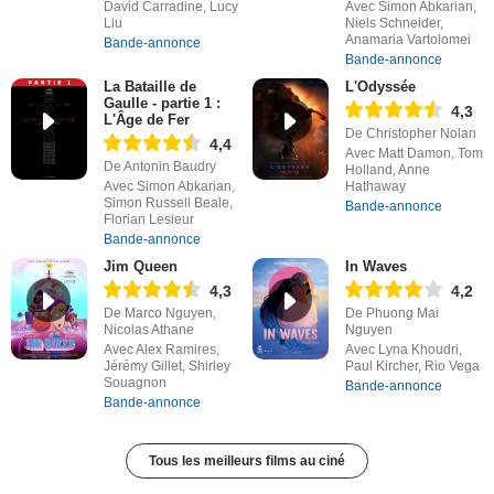
David Carradine, Lucy
Avec Simon Abkarian,
Liu
Niels Schneider,
Anamaria Vartolomei
Bande-annonce
Bande-annonce
La Bataille de
L'Odyssée
Gaulle - partie 1 :
4,3
L'Âge de Fer
De Christopher Nolan
4,4
Avec Matt Damon, Tom
De Antonin Baudry
Holland, Anne
Avec Simon Abkarian,
Hathaway
Simon Russell Beale,
Bande-annonce
Florian Lesieur
Bande-annonce
Jim Queen
In Waves
4,3
4,2
De Marco Nguyen,
De Phuong Mai
Nicolas Athane
Nguyen
Avec Alex Ramires,
Avec Lyna Khoudri,
Jérémy Gillet, Shirley
Paul Kircher, Rio Vega
Souagnon
Bande-annonce
Bande-annonce
Tous les meilleurs films au ciné