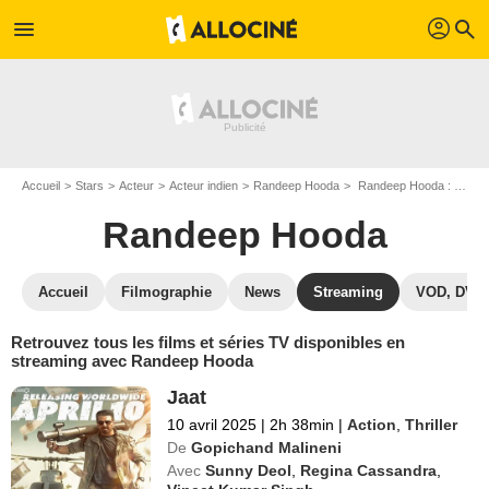
profil
menu
search
Accueil
Stars
Acteur
Acteur indien
Randeep Hooda
Randeep Hooda : Films et séries online
Randeep Hooda
Accueil
Filmographie
News
Streaming
VOD, DVD
Retrouvez tous les films et séries TV disponibles en
streaming avec Randeep Hooda
Jaat
10 avril 2025
|
2h 38min
|
Action
,
Thriller
De
Gopichand Malineni
Avec
Sunny Deol
,
Regina Cassandra
,