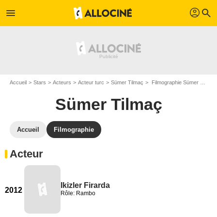
profil
menu
search
Accueil
Stars
Acteurs
Acteur turc
Sümer Tilmaç
Filmographie Sümer Tilmaç
Sümer Tilmaç
Accueil
Filmographie
Acteur
Ikizler Firarda
2012
Rôle: Rambo