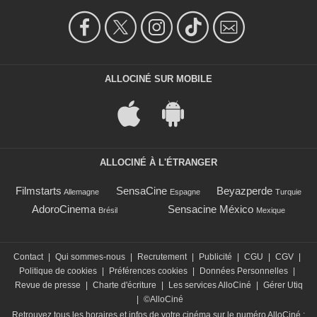
ALLOCINÉ SUR MOBILE
ALLOCINÉ À L'ÉTRANGER
Filmstarts
SensaCine
Beyazperde
Allemagne
Espagne
Turquie
AdoroCinema
Sensacine México
Brésil
Mexique
Contact
|
Qui sommes-nous
|
Recrutement
|
Publicité
|
CGU
|
CGV
|
Politique de cookies
|
Préférences cookies
|
Données Personnelles
|
Revue de presse
|
Charte d'écriture
|
Les services AlloCiné
|
Gérer Utiq
|
©AlloCiné
Retrouvez tous les horaires et infos de votre cinéma sur le numéro AlloCiné :