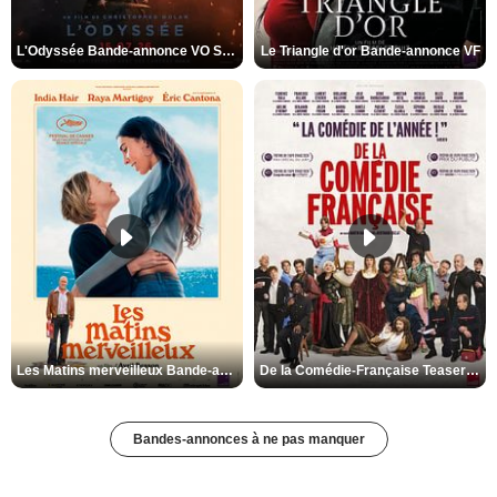
L'Odyssée Bande-annonce VO STFR
Le Triangle d'or Bande-annonce VF
Les Matins merveilleux Bande-annonce VF
De la Comédie-Française Teaser VF
Bandes-annonces à ne pas manquer