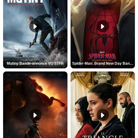
Mutiny Bande-annonce VO STFR
Spider-Man: Brand New Day Bande-annonce VO STFR