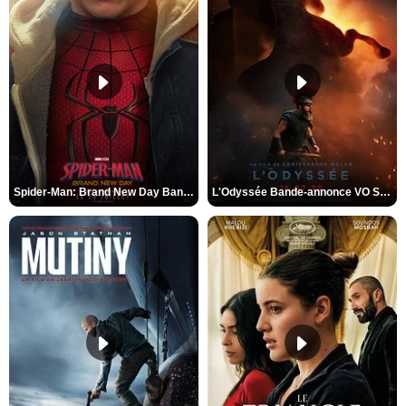
Spider-Man: Brand New Day Bande-annonce VO STFR
L'Odyssée Bande-annonce VO STFR