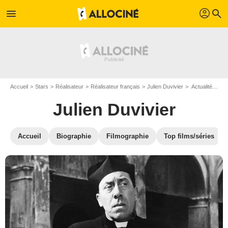
profil
menu
search
Accueil
Stars
Réalisateur
Réalisateur français
Julien Duvivier
Actualité Julien Duvivier
Julien Duvivier
Accueil
Biographie
Filmographie
Top films/séries