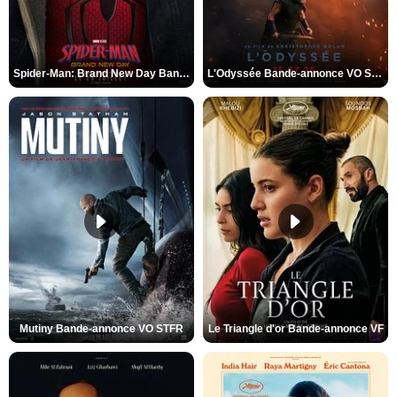
Spider-Man: Brand New Day Bande-annonce VO STFR
L'Odyssée Bande-annonce VO STFR
Mutiny Bande-annonce VO STFR
Le Triangle d'or Bande-annonce VF