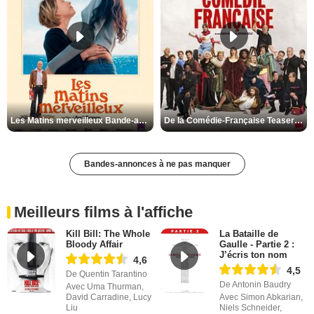
Les Matins merveilleux Bande-annonce VF
De la Comédie-Française Teaser VF
Bandes-annonces à ne pas manquer
Meilleurs films à l'affiche
Kill Bill: The Whole
La Bataille de
Bloody Affair
Gaulle - Partie 2 :
J’écris ton nom
4,6
4,5
De Quentin Tarantino
De Antonin Baudry
Avec Uma Thurman,
David Carradine, Lucy
Avec Simon Abkarian,
Liu
Niels Schneider,