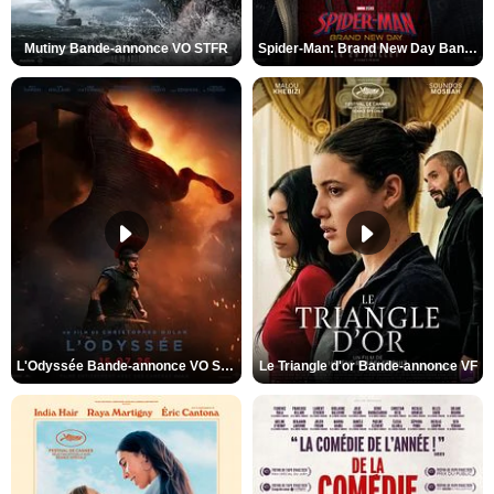
Mutiny Bande-annonce VO STFR
Spider-Man: Brand New Day Bande-annonce VO STFR
L'Odyssée Bande-annonce VO STFR
Le Triangle d'or Bande-annonce VF