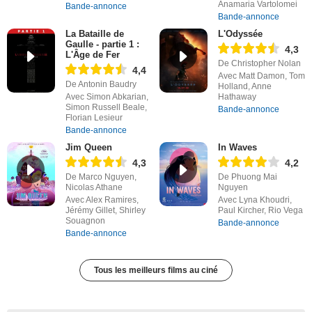
Anamaria Vartolomei
Bande-annonce
Bande-annonce
La Bataille de
L'Odyssée
Gaulle - partie 1 :
4,3
L'Âge de Fer
De Christopher Nolan
4,4
Avec Matt Damon, Tom
De Antonin Baudry
Holland, Anne
Avec Simon Abkarian,
Hathaway
Simon Russell Beale,
Bande-annonce
Florian Lesieur
Bande-annonce
Jim Queen
In Waves
4,3
4,2
De Marco Nguyen,
De Phuong Mai
Nicolas Athane
Nguyen
Avec Alex Ramires,
Avec Lyna Khoudri,
Jérémy Gillet, Shirley
Paul Kircher, Rio Vega
Souagnon
Bande-annonce
Bande-annonce
Tous les meilleurs films au ciné