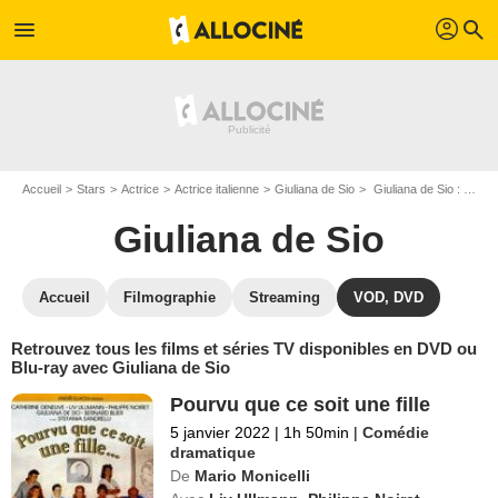
profil
menu
search
Accueil
Stars
Actrice
Actrice italienne
Giuliana de Sio
Giuliana de Sio : ses Blu-Ray, DVD, VOD, SVOD
Giuliana de Sio
Accueil
Filmographie
Streaming
VOD, DVD
Retrouvez tous les films et séries TV disponibles en DVD ou
Blu-ray avec Giuliana de Sio
Pourvu que ce soit une fille
5 janvier 2022
|
1h 50min
|
Comédie
dramatique
De
Mario Monicelli