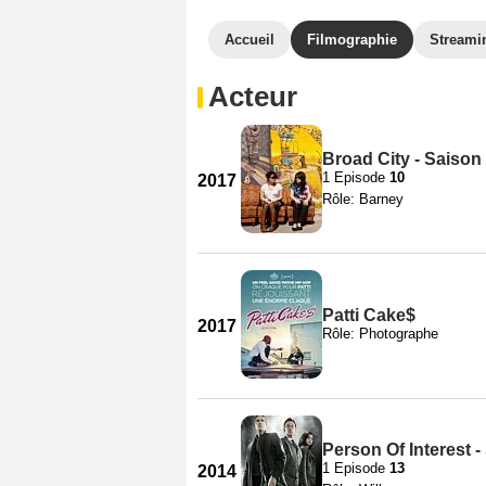
Accueil
Filmographie
Streami
Acteur
Broad City - Saison
1 Episode
10
2017
Rôle: Barney
Patti Cake$
2017
Rôle: Photographe
Person Of Interest -
1 Episode
13
2014