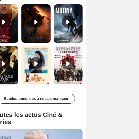
Le Triangle d'or Bande-annonce VF
Les Matins merveilleux Bande-annonce VF
De la Comédie-Française Teaser VF
Bandes-annonces à ne pas manquer
utes les actus Ciné &
ries