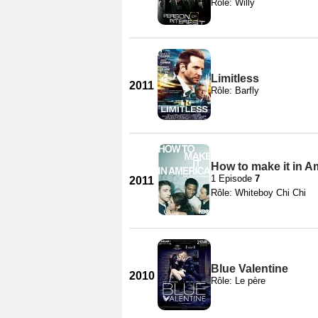
Rôle: Willy
Limitless
2011
Rôle: Barfly
How to make it in A
1 Episode
7
2011
Rôle: Whiteboy Chi Chi
Blue Valentine
2010
Rôle: Le père