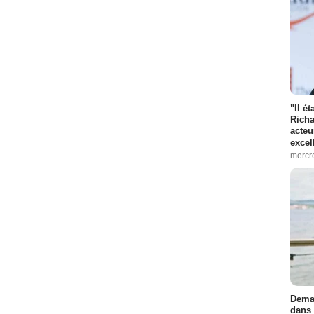
"Il é
Richa
acteu
excel
mercr
Demai
dans 