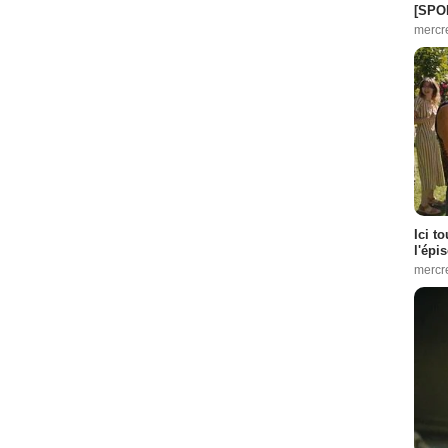
[SPO
mercr
Ici t
l'épi
mercr