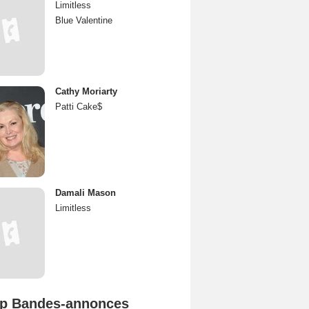
Limitless
Blue Valentine
Cathy Moriarty
Patti Cake$
Damali Mason
Limitless
p Bandes-annonces
Spider-Man: Brand New Day Bande-annonce VO STFR
L'Odyssée Bande-annonce VO STFR
Mutiny Bande-annonce VO STFR