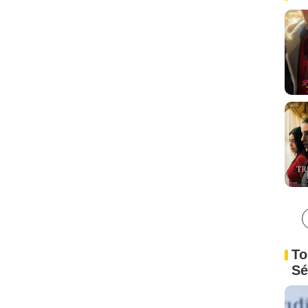
To
Sé