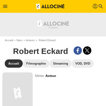
profil
menu
search
Accueil
Stars
Acteurs
Robert Eckard
Robert Eckard
Accueil
Filmographie
Streaming
VOD, DVD
Métier
Acteur