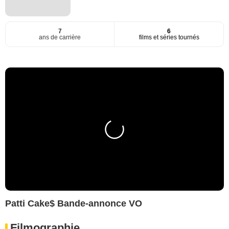
7
6
ans de carrière
films et séries tournés
Patti Cake$ Bande-annonce VO
Filmographie