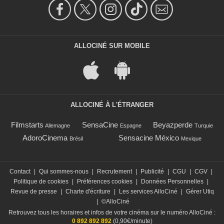
ALLOCINÉ SUR MOBILE
ALLOCINÉ À L'ÉTRANGER
Filmstarts
SensaCine
Beyazperde
Allemagne
Espagne
Turquie
AdoroCinema
Sensacine México
Brésil
Mexique
Contact
|
Qui sommes-nous
|
Recrutement
|
Publicité
|
CGU
|
CGV
|
Politique de cookies
|
Préférences cookies
|
Données Personnelles
|
Revue de presse
|
Charte d'écriture
|
Les services AlloCiné
|
Gérer Utiq
|
©AlloCiné
Retrouvez tous les horaires et infos de votre cinéma sur le numéro AlloCiné :
0 892 892 892
(0,90€/minute)