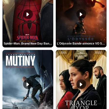
Spider-Man: Brand New Day Bande-annonce VO STFR
L'Odyssée Bande-annonce VO STFR