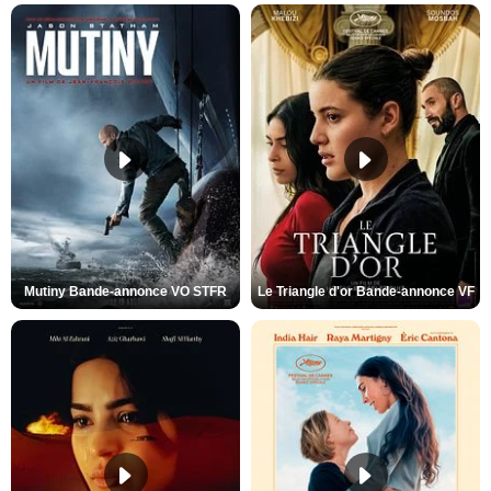
Mutiny Bande-annonce VO STFR
Le Triangle d'or Bande-annonce VF