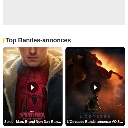
Top Bandes-annonces
Spider-Man: Brand New Day Bande-annonce VO STFR
L'Odyssée Bande-annonce VO STFR