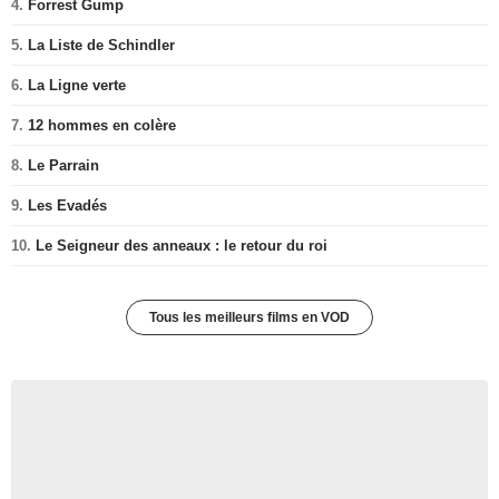
4.
Forrest Gump
5.
La Liste de Schindler
6.
La Ligne verte
7.
12 hommes en colère
8.
Le Parrain
9.
Les Evadés
10.
Le Seigneur des anneaux : le retour du roi
Tous les meilleurs films en VOD