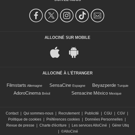
ALLOCINÉ SUR MOBILE
ALLOCINÉ À L'ÉTRANGER
Filmstarts
SensaCine
Beyazperde
Allemagne
Espagne
Turquie
AdoroCinema
Sensacine México
Brésil
Mexique
Contact
|
Qui sommes-nous
|
Recrutement
|
Publicité
|
CGU
|
CGV
|
Politique de cookies
|
Préférences cookies
|
Données Personnelles
|
Revue de presse
|
Charte d'écriture
|
Les services AlloCiné
|
Gérer Utiq
|
©AlloCiné