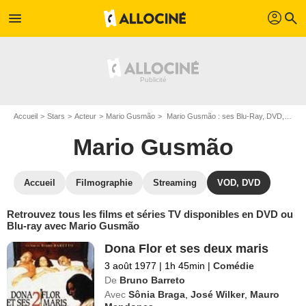
profil
menu
search
Accueil
Stars
Acteur
Mario Gusmão
Mario Gusmão : ses Blu-Ray, DVD, VOD, SVOD
Mario Gusmão
Accueil
Filmographie
Streaming
VOD, DVD
Retrouvez tous les films et séries TV disponibles en DVD ou
Blu-ray avec Mario Gusmão
Dona Flor et ses deux maris
3 août 1977
|
1h 45min
|
Comédie
De
Bruno Barreto
Avec
Sônia Braga
,
José Wilker
,
Mauro