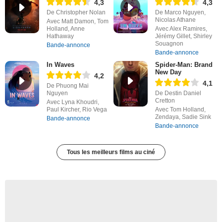
4,3
4,3
De Christopher Nolan
De Marco Nguyen,
Nicolas Athane
Avec Matt Damon, Tom
Holland, Anne
Avec Alex Ramires,
Hathaway
Jérémy Gillet, Shirley
Souagnon
Bande-annonce
Bande-annonce
In Waves
Spider-Man: Brand
New Day
4,2
4,1
De Phuong Mai
Nguyen
De Destin Daniel
Cretton
Avec Lyna Khoudri,
Paul Kircher, Rio Vega
Avec Tom Holland,
Zendaya, Sadie Sink
Bande-annonce
Bande-annonce
Tous les meilleurs films au ciné