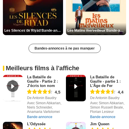
Les Silences de Riyad Bande-annonce VO STFR
Les Matins merveilleux Bande-annonce VF
Bandes-annonces à ne pas manquer
Meilleurs films à l'affiche
La Bataille de
La Bataille de
Gaulle - Partie 2 :
Gaulle - partie 1 :
J’écris ton nom
L'Âge de Fer
4,5
4,4
De Antonin Baudry
De Antonin Baudry
Avec Simon Abkarian,
Avec Simon Abkarian,
Niels Schneider,
Simon Russell Beale,
Anamaria Vartolomei
Florian Lesieur
Bande-annonce
Bande-annonce
L'Odyssée
Jim Queen