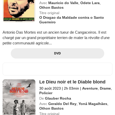
Avec
Mauricio do Valle
,
Odete Lara
,
Othon Bastos
Titre original
O Dragao da Maldade contra o Santo
Guerreiro
Antonio Das Mortes est un ancien tueur de Cangaceiros. Il est
chargé par un grand propriétaire terrien de mater la révolte d'une
petite communauté agricole...
DVD
Le Dieu noir et le Diable blond
30 août 2023
|
2h 03min
|
Aventure
,
Drame
,
Policier
De
Glauber Rocha
Avec
Geraldo Del Rey
,
Yoná Magalhães
,
Othon Bastos
Titre original