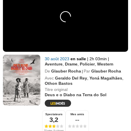
30 août 2023
en salle
|
2h 03min
|
Aventure
,
Drame
,
Policier
,
Western
De
Glauber Rocha
Par
Glauber Rocha
|
Avec
Geraldo Del Rey
,
Yoná Magalhães
,
Othon Bastos
Titre original
Deus e o Diabo na Terra do Sol
Spectateurs
Mes amis
3,2
--
53 notes, 8 critiques