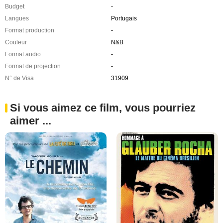
Budget
-
Langues
Portugais
Format production
-
Couleur
N&B
Format audio
-
Format de projection
-
N° de Visa
31909
Si vous aimez ce film, vous pourriez
aimer ...