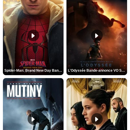
Spider-Man: Brand New Day Bande-annonce VO STFR
L'Odyssée Bande-annonce VO STFR