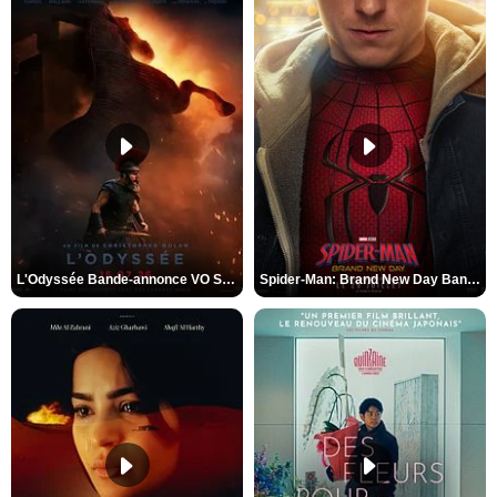
L'Odyssée Bande-annonce VO STFR
Spider-Man: Brand New Day Bande-annonce VO STFR