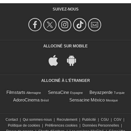
SUIVEZ-NOUS
ALLOCINÉ SUR MOBILE
ALLOCINÉ À L'ÉTRANGER
Filmstarts
SensaCine
Beyazperde
Allemagne
Espagne
Turquie
AdoroCinema
Sensacine México
Brésil
Mexique
Contact
|
Qui sommes-nous
|
Recrutement
|
Publicité
|
CGU
|
CGV
|
Politique de cookies
|
Préférences cookies
|
Données Personnelles
|