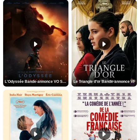
L'Odyssée Bande-annonce VO STFR
Le Triangle d'or Bande-annonce VF