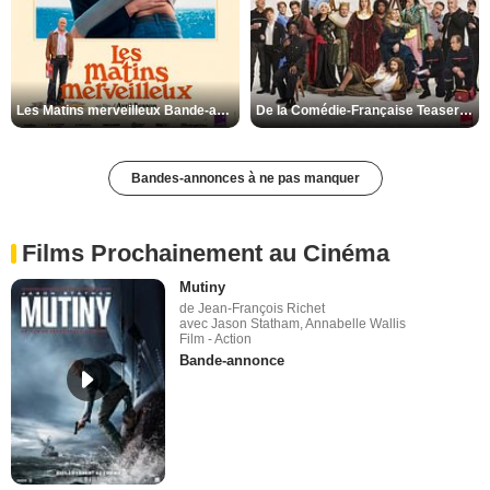
Les Matins merveilleux Bande-annonce VF
De la Comédie-Française Teaser VF
Bandes-annonces à ne pas manquer
Films Prochainement au Cinéma
Mutiny
de Jean-François Richet
avec Jason Statham, Annabelle Wallis
Film - Action
Bande-annonce