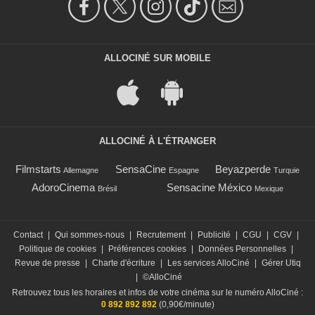
ALLOCINÉ SUR MOBILE
ALLOCINÉ À L'ÉTRANGER
Filmstarts
SensaCine
Beyazperde
Allemagne
Espagne
Turquie
AdoroCinema
Sensacine México
Brésil
Mexique
Contact
|
Qui sommes-nous
|
Recrutement
|
Publicité
|
CGU
|
CGV
|
Politique de cookies
|
Préférences cookies
|
Données Personnelles
|
Revue de presse
|
Charte d'écriture
|
Les services AlloCiné
|
Gérer Utiq
|
©AlloCiné
Retrouvez tous les horaires et infos de votre cinéma sur le numéro AlloCiné :
0 892 892 892
(0,90€/minute)