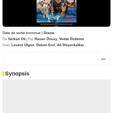
Date de sortie inconnue
|
Drame
De
Serkan Ok
Par
Hasan Özsoy
,
Vedat Özdemir
|
Avec
Levent Ülgen
,
Didem Erol
,
Ali Düşenkalkar
Synopsis