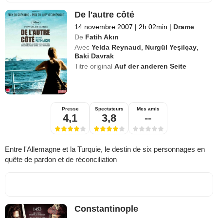
De l'autre côté
14 novembre 2007
|
2h 02min
|
Drame
De
Fatih Akın
Avec
Yelda Reynaud
,
Nurgül Yeşilçay
,
Baki Davrak
Titre original
Auf der anderen Seite
Presse
Spectateurs
Mes amis
4,1
3,8
--
Entre l'Allemagne et la Turquie, le destin de six personnages en
quête de pardon et de réconciliation
Constantinople