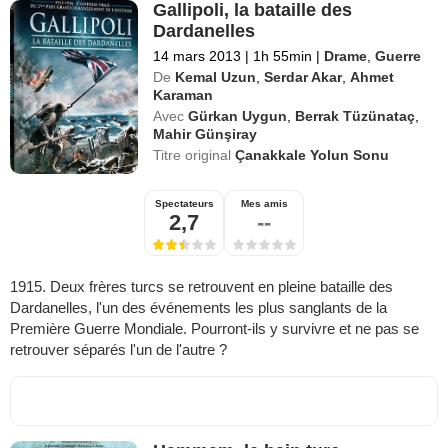
Gallipoli, la bataille des
Dardanelles
14 mars 2013
|
1h 55min
|
Drame
,
Guerre
De
Kemal Uzun
,
Serdar Akar
,
Ahmet
Karaman
Avec
Gürkan Uygun
,
Berrak Tüzünataç
,
Mahir Günşiray
Titre original
Çanakkale Yolun Sonu
Spectateurs
Mes amis
2,7
--
1915. Deux frères turcs se retrouvent en pleine bataille des
Dardanelles, l'un des événements les plus sanglants de la
Première Guerre Mondiale. Pourront-ils y survivre et ne pas se
retrouver séparés l'un de l'autre ?