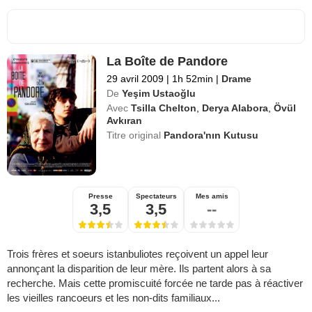
La Boîte de Pandore
29 avril 2009
|
1h 52min
|
Drame
De
Yeşim Ustaoğlu
Avec
Tsilla Chelton
,
Derya Alabora
,
Övül
Avkıran
Titre original
Pandora'nın Kutusu
Presse
Spectateurs
Mes amis
3,5
3,5
--
Trois frères et soeurs istanbuliotes reçoivent un appel leur
annonçant la disparition de leur mère. Ils partent alors à sa
recherche. Mais cette promiscuité forcée ne tarde pas à réactiver
les vieilles rancoeurs et les non-dits familiaux...