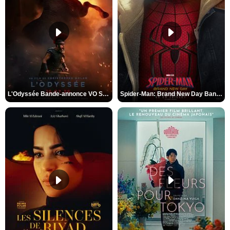
L'Odyssée Bande-annonce VO STFR
Spider-Man: Brand New Day Bande-annonce VO STFR