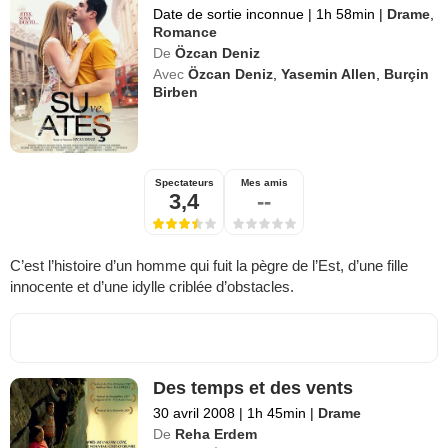
Date de sortie inconnue
|
1h 58min
|
Drame
,
Romance
De
Özcan Deniz
Avec
Özcan Deniz
,
Yasemin Allen
,
Burçin
Birben
Spectateurs
Mes amis
3,4
--
C’est l’histoire d’un homme qui fuit la pègre de l’Est, d’une fille
innocente et d’une idylle criblée d’obstacles.
Des temps et des vents
30 avril 2008
|
1h 45min
|
Drame
De
Reha Erdem