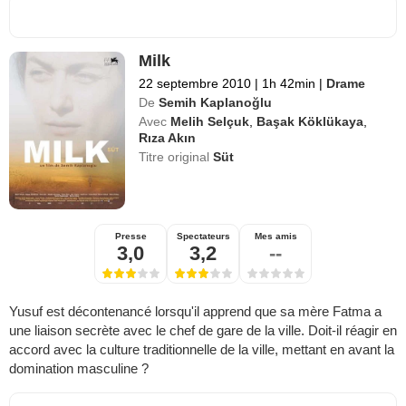
Milk
22 septembre 2010
|
1h 42min
|
Drame
De
Semih Kaplanoğlu
Avec
Melih Selçuk
,
Başak Köklükaya
,
Rıza Akın
Titre original
Süt
Presse
Spectateurs
Mes amis
3,0
3,2
--
Yusuf est décontenancé lorsqu'il apprend que sa mère Fatma a
une liaison secrète avec le chef de gare de la ville. Doit-il réagir en
accord avec la culture traditionnelle de la ville, mettant en avant la
domination masculine ?