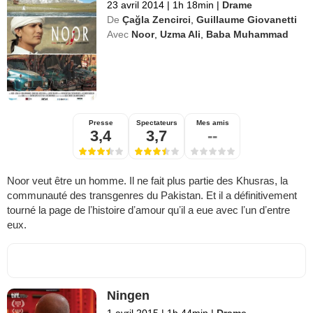
23 avril 2014
|
1h 18min
|
Drame
De
Çağla Zencirci
,
Guillaume Giovanetti
Avec
Noor
,
Uzma Ali
,
Baba Muhammad
Presse
Spectateurs
Mes amis
3,4
3,7
--
Noor veut être un homme. Il ne fait plus partie des Khusras, la
communauté des transgenres du Pakistan. Et il a définitivement
tourné la page de lʼhistoire dʼamour quʼil a eue avec lʼun dʼentre
eux.
Ningen