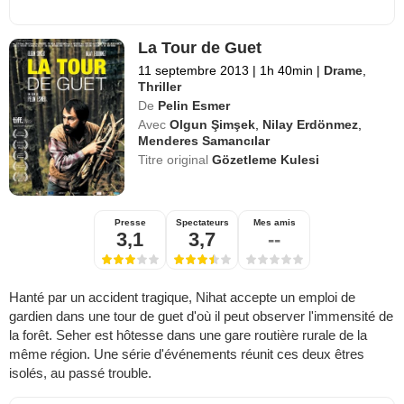
La Tour de Guet
11 septembre 2013
|
1h 40min
|
Drame
,
Thriller
De
Pelin Esmer
Avec
Olgun Şimşek
,
Nilay Erdönmez
,
Menderes Samancılar
Titre original
Gözetleme Kulesi
Presse
Spectateurs
Mes amis
3,1
3,7
--
Hanté par un accident tragique, Nihat accepte un emploi de
gardien dans une tour de guet d'où il peut observer l'immensité de
la forêt. Seher est hôtesse dans une gare routière rurale de la
même région. Une série d'événements réunit ces deux êtres
isolés, au passé trouble.