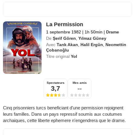
La Permission
1 septembre 1982
|
1h 50min
|
Drame
De
Şerif Gören
,
Yılmaz Güney
Avec
Tarık Akan
,
Halil Ergün
,
Necmettin
Çobanoğlu
Titre original
Yol
Spectateurs
Mes amis
3,7
--
Cinq prisonniers turcs beneficiant d'une permission rejoignent
leurs familles. Dans un pays repressif soumis aux coutumes
archaiques, cette liberte ephemere n'engendrera que le drame.