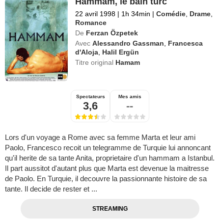
Hammam, le bain turc
22 avril 1998
|
1h 34min
|
Comédie
,
Drame
,
Romance
De
Ferzan Özpetek
Avec
Alessandro Gassman
,
Francesca
d'Aloja
,
Halil Ergün
Titre original
Hamam
Spectateurs
Mes amis
3,6
--
Lors d'un voyage a Rome avec sa femme Marta et leur ami
Paolo, Francesco recoit un telegramme de Turquie lui annoncant
qu'il herite de sa tante Anita, proprietaire d'un hammam a Istanbul.
Il part aussitot d'autant plus que Marta est devenue la maitresse
de Paolo. En Turquie, il decouvre la passionnante histoire de sa
tante. Il decide de rester et ...
STREAMING