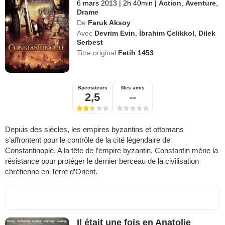
6 mars 2013
|
2h 40min
|
Action
,
Aventure
,
Drame
De
Faruk Aksoy
Avec
Devrim Evin
,
İbrahim Çelikkol
,
Dilek
Serbest
Titre original
Fetih 1453
Spectateurs
Mes amis
2,5
--
Depuis des siècles, les empires byzantins et ottomans
s’affrontent pour le contrôle de la cité légendaire de
Constantinople. A la tête de l’empire byzantin, Constantin mène la
résistance pour protéger le dernier berceau de la civilisation
chrétienne en Terre d’Orient.
Il était une fois en Anatolie