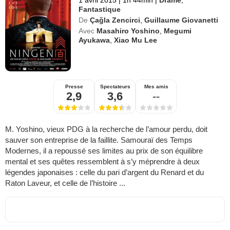
1 avril 2015
|
1h 44min
|
Drame
,
Fantastique
De
Çağla Zencirci
,
Guillaume Giovanetti
Avec
Masahiro Yoshino
,
Megumi
Ayukawa
,
Xiao Mu Lee
Presse
Spectateurs
Mes amis
2,9
3,6
--
M. Yoshino, vieux PDG à la recherche de l’amour perdu, doit
sauver son entreprise de la faillite. Samouraï des Temps
Modernes, il a repoussé ses limites au prix de son équilibre
mental et ses quêtes ressemblent à s’y méprendre à deux
légendes japonaises : celle du pari d’argent du Renard et du
Raton Laveur, et celle de l’histoire ...