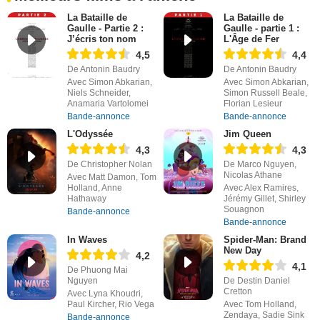
La Bataille de
La Bataille de
Gaulle - Partie 2 :
Gaulle - partie 1 :
J’écris ton nom
L'Âge de Fer
4,5
4,4
De Antonin Baudry
De Antonin Baudry
Avec Simon Abkarian,
Avec Simon Abkarian,
Niels Schneider,
Simon Russell Beale,
Anamaria Vartolomei
Florian Lesieur
Bande-annonce
Bande-annonce
L'Odyssée
Jim Queen
4,3
4,3
De Christopher Nolan
De Marco Nguyen,
Nicolas Athane
Avec Matt Damon, Tom
Holland, Anne
Avec Alex Ramires,
Hathaway
Jérémy Gillet, Shirley
Souagnon
Bande-annonce
Bande-annonce
In Waves
Spider-Man: Brand
New Day
4,2
4,1
De Phuong Mai
Nguyen
De Destin Daniel
Cretton
Avec Lyna Khoudri,
Paul Kircher, Rio Vega
Avec Tom Holland,
Zendaya, Sadie Sink
Bande-annonce