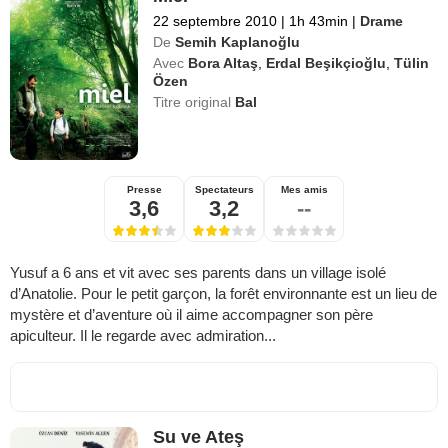
22 septembre 2010
|
1h 43min
|
Drame
De
Semih Kaplanoğlu
Avec
Bora Altaş
,
Erdal Beşikçioğlu
,
Tülin
Özen
Titre original
Bal
Presse
Spectateurs
Mes amis
3,6
3,2
--
Yusuf a 6 ans et vit avec ses parents dans un village isolé
d’Anatolie. Pour le petit garçon, la forêt environnante est un lieu de
mystère et d’aventure où il aime accompagner son père
apiculteur. Il le regarde avec admiration...
Su ve Ateş