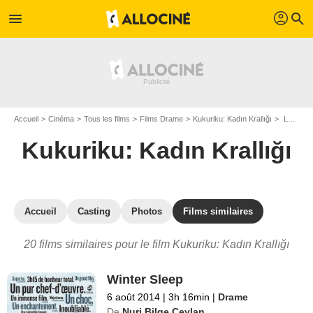
profil
menu
search
Accueil
Cinéma
Tous les films
Films Drame
Kukuriku: Kadın Krallığı
Les films similaires à "Kukuriku: Kadın Krallığı"
Kukuriku: Kadın Krallığı
Accueil
Casting
Photos
Films similaires
20 films similaires pour le film Kukuriku: Kadın Krallığı
Winter Sleep
6 août 2014
|
3h 16min
|
Drame
De
Nuri Bilge Ceylan