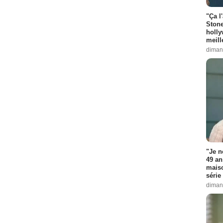
"Ça l
Stone
holly
meill
diman
"Je n
49 an
maiso
série 
diman