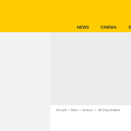
NEWS
CINÉMA
S
Accueil
Stars
Acteurs
Ali Düşenkalkar