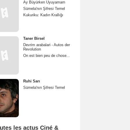
Ay Büyürken Uyuyamam
Sümela'nın Şifresi Temel
Kukuriku: Kadın Krallığı
Taner Birsel
Devrim arabalari - Autos der
Revolution
On est bien peu de chose...
Ruhi Sarı
Sümela'nın Şifresi Temel
utes les actus Ciné &