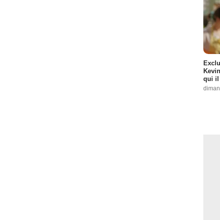
Exclu
Kevin
qui i
diman