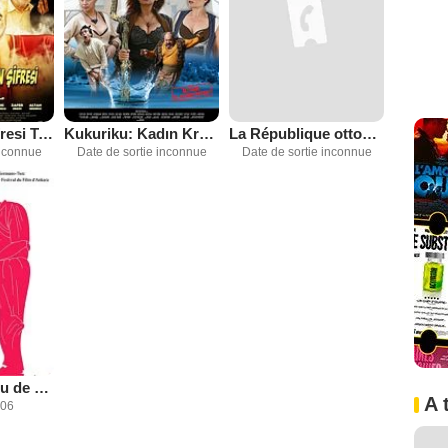
Sümela'nın Şifresi Temel
Kukuriku: Kadın Krallığı
La République ottomane
inconnue
Date de sortie inconnue
Date de sortie inconnue
On est bien peu de chose...
A 
006