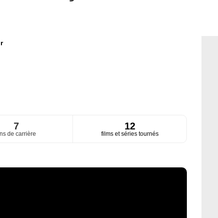
r
7
12
ns de carrière
films et séries tournés