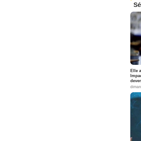
Sé
Elle 
Impac
deven
diman