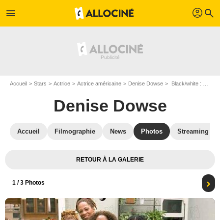
profil
menu
search
Accueil
Stars
Actrice
Actrice américaine
Denise Dowse
Black/white : Photo Sherri Shepherd, Niecy Nash, JoNell Kennedy, Paula Newsome, Denise Dowse, Kevin Rodney Sullivan, Kimberly Scott
Denise Dowse
Accueil
Filmographie
News
Photos
Streaming
RETOUR À LA GALERIE
1
/ 3 Photos