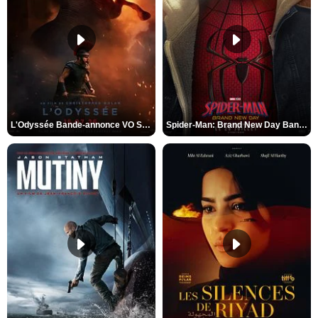
L'Odyssée Bande-annonce VO STFR
Spider-Man: Brand New Day Bande-annonce VO STFR