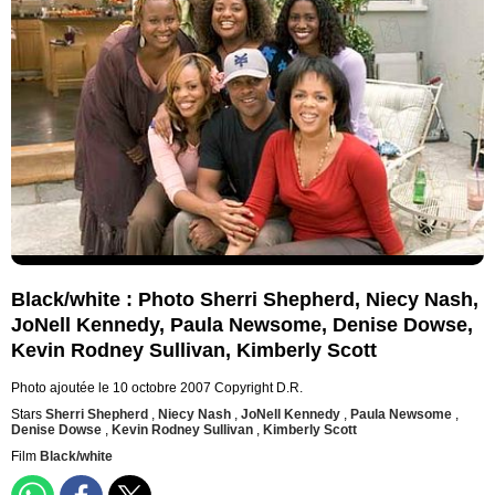
Black/white : Photo Sherri Shepherd, Niecy Nash,
JoNell Kennedy, Paula Newsome, Denise Dowse,
Kevin Rodney Sullivan, Kimberly Scott
Photo ajoutée le 10 octobre 2007
Copyright D.R.
Stars
Sherri Shepherd
,
Niecy Nash
,
JoNell Kennedy
,
Paula Newsome
,
Denise Dowse
,
Kevin Rodney Sullivan
,
Kimberly Scott
Film
Black/white