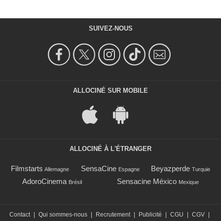
SUIVEZ-NOUS
ALLOCINÉ SUR MOBILE
ALLOCINÉ À L'ÉTRANGER
Filmstarts
SensaCine
Beyazperde
Allemagne
Espagne
Turquie
AdoroCinema
Sensacine México
Brésil
Mexique
Contact
|
Qui sommes-nous
|
Recrutement
|
Publicité
|
CGU
|
CGV
|