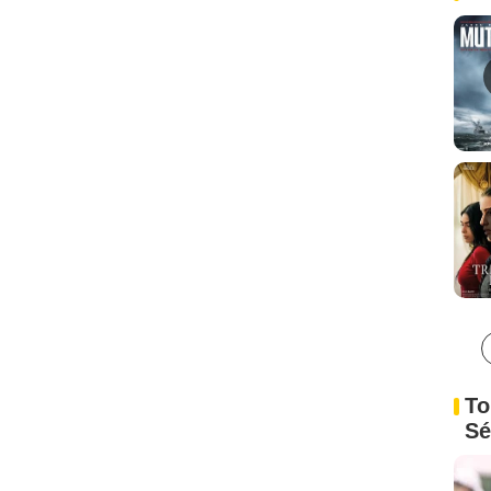
To
Sé