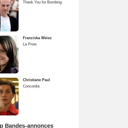
Thank You for Bombing
Franziska Weisz
La Proie
Christiane Paul
Concordia
p Bandes-annonces
Mutiny Bande-annonce VO STFR
Spider-Man: Brand New Day Bande-annonce VO STFR
L'Odyssée Bande-annonce VO STFR