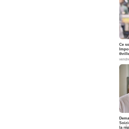
Ce so
Impos
thrill
vendr
Demai
Soizi
la ré