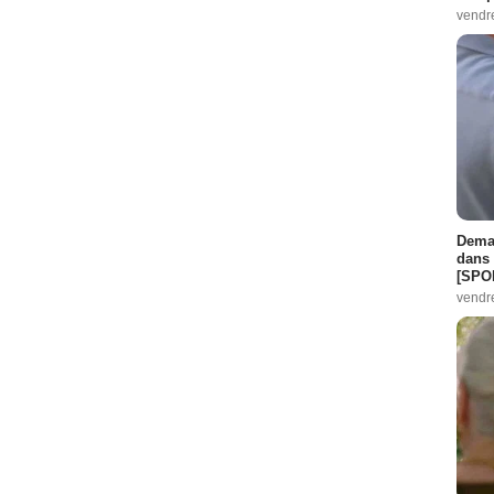
vendr
Demai
dans 
[SPO
vendr