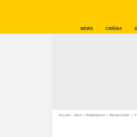
NEWS
CINÉMA
S
Accueil
Stars
Réalisatrices
Barbara Eder
Fi