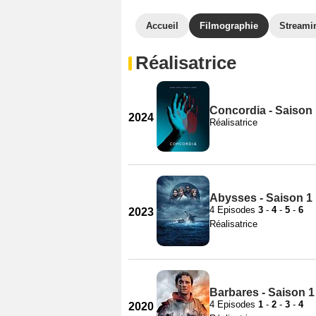
Accueil
Filmographie
Streami
Réalisatrice
Concordia - Saison
2024
Réalisatrice
Abysses - Saison 1
4 Episodes
3
-
4
-
5
-
6
2023
Réalisatrice
Barbares - Saison 1
4 Episodes
1
-
2
-
3
-
4
2020