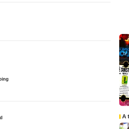
bing
A 
nd