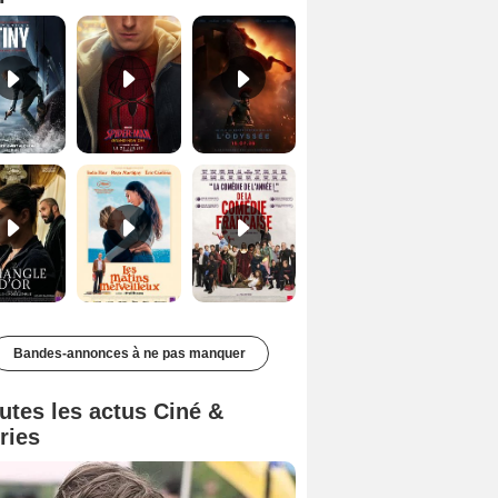
Le Triangle d'or Bande-annonce VF
Les Matins merveilleux Bande-annonce VF
De la Comédie-Française Teaser VF
Bandes-annonces à ne pas manquer
utes les actus Ciné &
ries