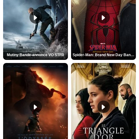
Mutiny Bande-annonce VO STFR
Spider-Man: Brand New Day Bande-annonce VO STFR