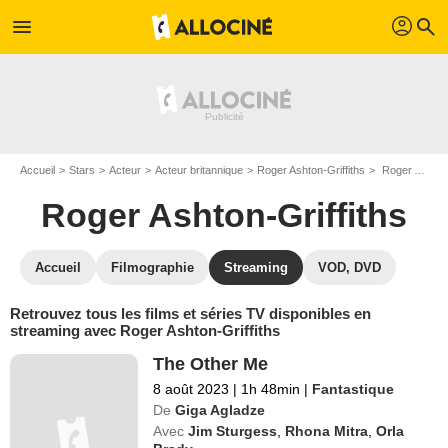
profil
menu
search
Accueil
Stars
Acteur
Acteur britannique
Roger Ashton-Griffiths
Roger Ashton-Griffiths : Films et séries online
Roger Ashton-Griffiths
Accueil
Filmographie
Streaming
VOD, DVD
Retrouvez tous les films et séries TV disponibles en
streaming avec Roger Ashton-Griffiths
The Other Me
8 août 2023
|
1h 48min
|
Fantastique
De
Giga Agladze
Avec
Jim Sturgess
,
Rhona Mitra
,
Orla