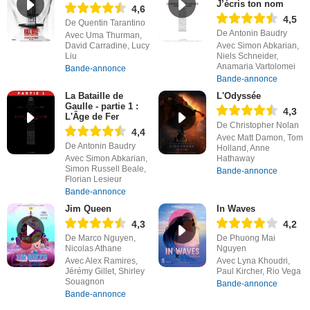
J’écris ton nom
4,6
4,5
De Quentin Tarantino
De Antonin Baudry
Avec Uma Thurman,
David Carradine, Lucy
Avec Simon Abkarian,
Liu
Niels Schneider,
Anamaria Vartolomei
Bande-annonce
Bande-annonce
La Bataille de
L'Odyssée
Gaulle - partie 1 :
4,3
L'Âge de Fer
De Christopher Nolan
4,4
Avec Matt Damon, Tom
De Antonin Baudry
Holland, Anne
Avec Simon Abkarian,
Hathaway
Simon Russell Beale,
Bande-annonce
Florian Lesieur
Bande-annonce
Jim Queen
In Waves
4,3
4,2
De Marco Nguyen,
De Phuong Mai
Nicolas Athane
Nguyen
Avec Alex Ramires,
Avec Lyna Khoudri,
Jérémy Gillet, Shirley
Paul Kircher, Rio Vega
Souagnon
Bande-annonce
Bande-annonce