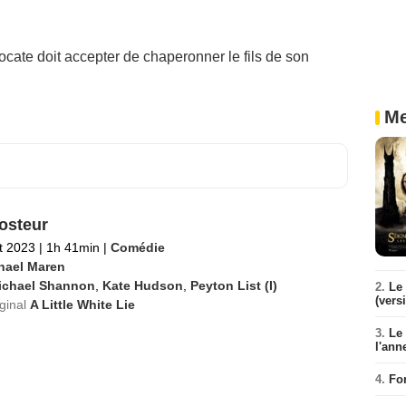
cate doit accepter de chaperonner le fils de son
Me
osteur
et 2023
|
1h 41min
|
Comédie
hael Maren
ichael Shannon
,
Kate Hudson
,
Peyton List (I)
2.
Le 
(vers
iginal
A Little White Lie
3.
Le
l'ann
4.
Fo