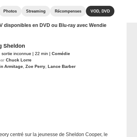
Photos
Streaming
Récompenses
VOD, DVD
 TV disponibles en DVD ou Blu-ray avec Wendie
g Sheldon
 sortie inconnue
|
22 min
|
Comédie
par
Chuck Lorre
in Armitage
,
Zoe Perry
,
Lance Barber
ory centré sur la jeunesse de Sheldon Cooper, le