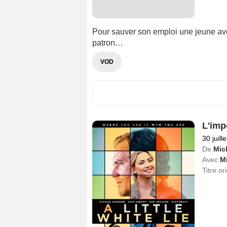
Pour sauver son emploi une jeune avo
patron…
VOD
L'imp
30 juill
De
Mic
Avec
M
Titre or