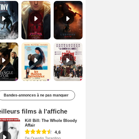
Le Triangle d'or Bande-annonce VF
Les Matins merveilleux Bande-annonce VF
De la Comédie-Française Teaser VF
Bandes-annonces à ne pas manquer
illeurs films à l'affiche
Kill Bill: The Whole Bloody
Affair
4,6
De Quentin Tarantino