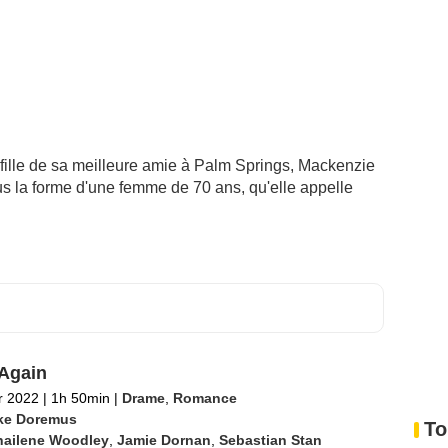
 fille de sa meilleure amie à Palm Springs, Mackenzie
ous la forme d'une femme de 70 ans, qu'elle appelle
Again
er 2022
|
1h 50min
|
Drame
,
Romance
ke Doremus
To
hailene Woodley
,
Jamie Dornan
,
Sebastian Stan