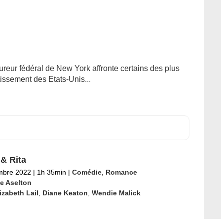
reur fédéral de New York affronte certains des plus
tissement des Etats-Unis...
& Rita
mbre 2022
|
1h 35min
|
Comédie
,
Romance
ie Aselton
izabeth Lail
,
Diane Keaton
,
Wendie Malick