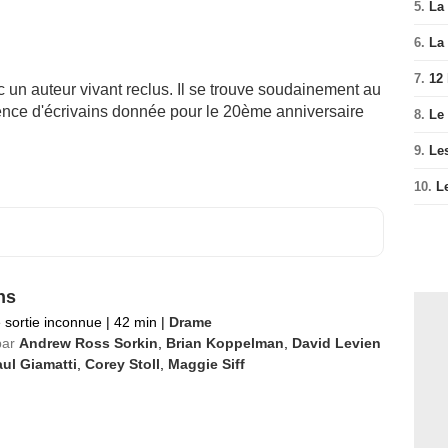
5.
La 
6.
La 
7.
12
un auteur vivant reclus. Il se trouve soudainement au
érence d'écrivains donnée pour le 20ème anniversaire
8.
Le
9.
Le
10.
L
ns
 sortie inconnue
|
42 min
|
Drame
par
Andrew Ross Sorkin
,
Brian Koppelman
,
David Levien
ul Giamatti
,
Corey Stoll
,
Maggie Siff