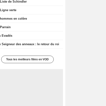
Liste de Schindler
Ligne verte
 hommes en colère
 Parrain
s Evadés
e Seigneur des anneaux : le retour du roi
Tous les meilleurs films en VOD