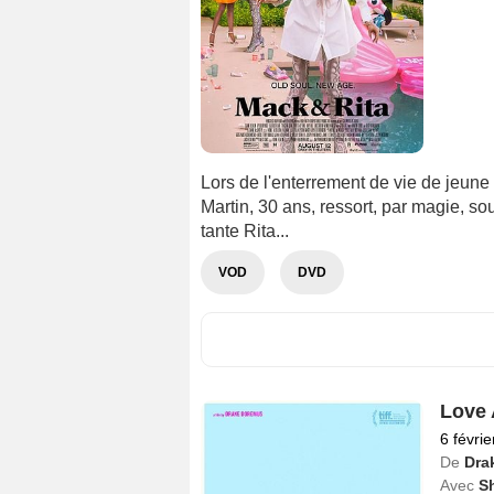
Lors de l'enterrement de vie de jeune
Martin, 30 ans, ressort, par magie, s
tante Rita...
VOD
DVD
Love 
6 févri
De
Dra
Avec
S