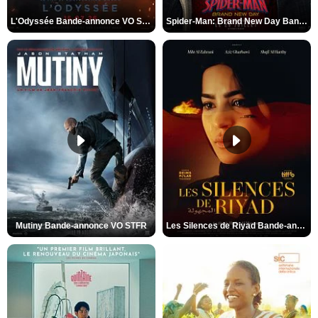
L'Odyssée Bande-annonce VO STFR
Spider-Man: Brand New Day Bande-annonce VO STFR
Mutiny Bande-annonce VO STFR
Les Silences de Riyad Bande-annonce VO STFR