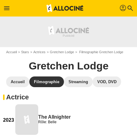
profil
menu
search
Accueil
Stars
Actrices
Gretchen Lodge
Filmographie Gretchen Lodge
Gretchen Lodge
Accueil
Filmographie
Streaming
VOD, DVD
Actrice
The Allnighter
2023
Rôle: Belle