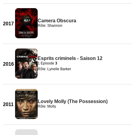
Camera Obscura
2017
Rôle: Shannon
Esprits criminels - Saison 12
1 Episode
3
2016
Rôle: Lynelle Barker
Lovely Molly (The Possession)
2011
Rôle: Molly