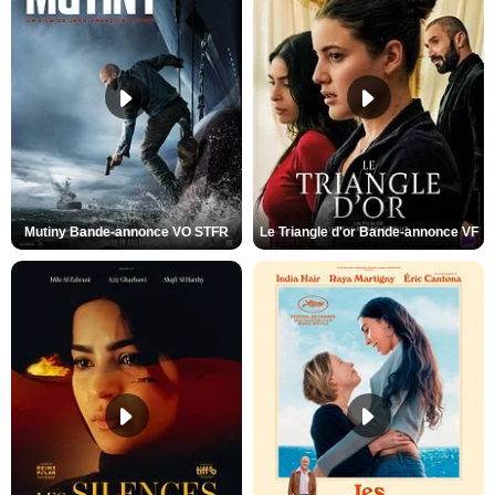
Mutiny Bande-annonce VO STFR
Le Triangle d'or Bande-annonce VF