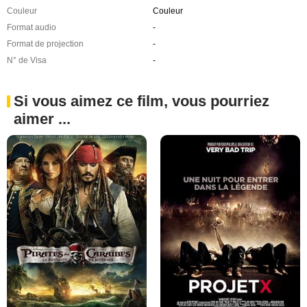
Couleur
Couleur
Format audio
-
Format de projection
-
N° de Visa
-
Si vous aimez ce film, vous pourriez
aimer ...