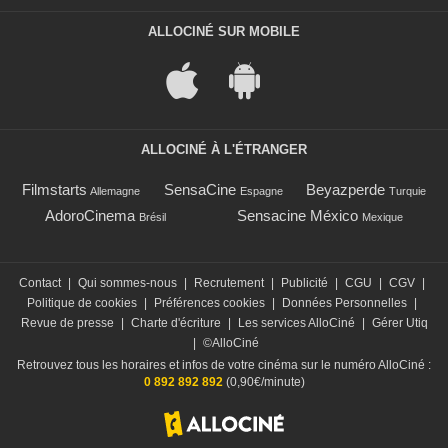
ALLOCINÉ SUR MOBILE
ALLOCINÉ À L'ÉTRANGER
Filmstarts
SensaCine
Beyazperde
Allemagne
Espagne
Turquie
AdoroCinema
Sensacine México
Brésil
Mexique
Contact
|
Qui sommes-nous
|
Recrutement
|
Publicité
|
CGU
|
CGV
|
Politique de cookies
|
Préférences cookies
|
Données Personnelles
|
Revue de presse
|
Charte d'écriture
|
Les services AlloCiné
|
Gérer Utiq
|
©AlloCiné
Retrouvez tous les horaires et infos de votre cinéma sur le numéro AlloCiné :
0 892 892 892
(0,90€/minute)