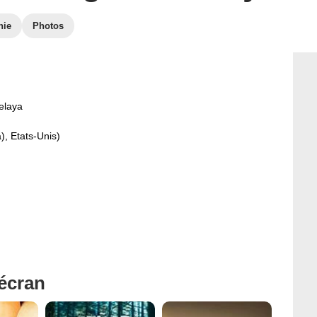
hie
Photos
elaya
), Etats-Unis)
'écran