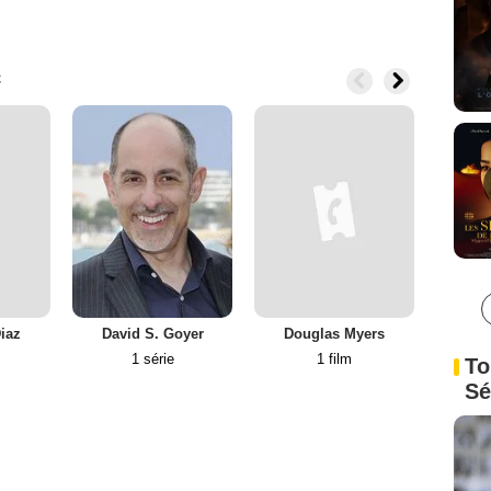
c
iaz
David S. Goyer
Douglas Myers
Ferna
1 série
1 film
To
Sé