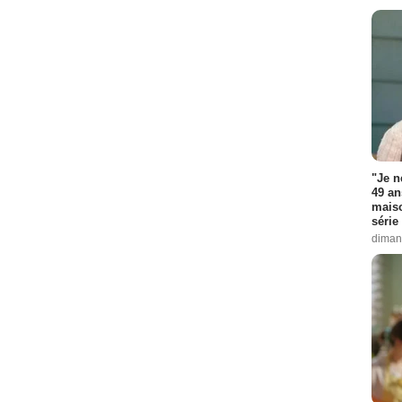
"Je n
49 an
maiso
série 
diman