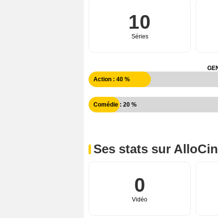
10
Séries
GEN
Action : 40 %
Comédie : 20 %
Ses stats sur AlloCi
0
Vidéo