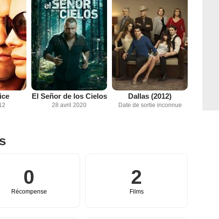
ice
El Señor de los Cielos
Dallas (2012)
12
28 avril 2020
Date de sortie inconnue
es
0
2
Récompense
Films