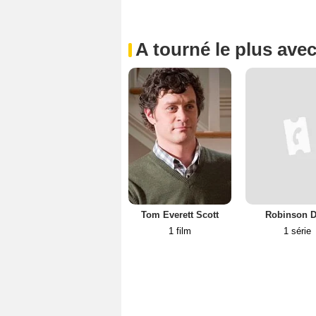
A tourné le plus ave
Tom Everett Scott
Robinson D
1 film
1 série