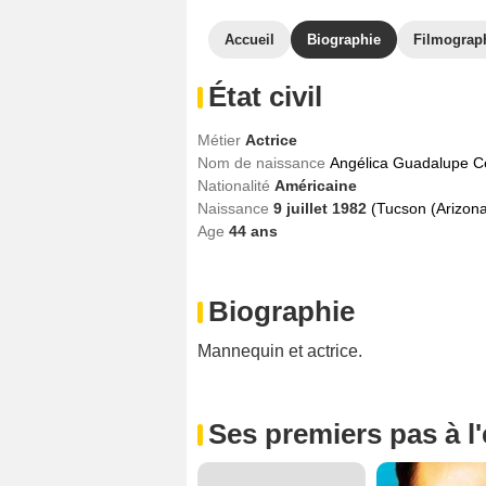
Accueil
Biographie
Filmograp
État civil
Métier
Actrice
Nom de naissance
Angélica Guadalupe C
Nationalité
Américaine
Naissance
9 juillet 1982
(Tucson (Arizona
Age
44
ans
Biographie
Mannequin et actrice.
Ses premiers pas à l