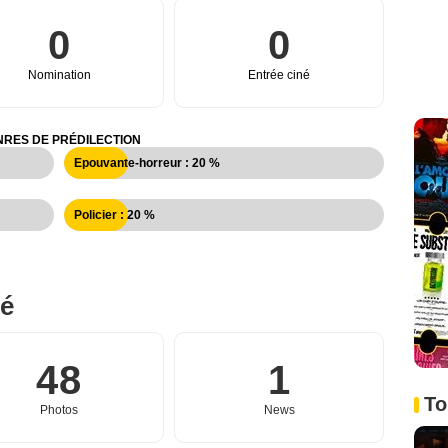
0
0
Nomination
Entrée ciné
RES DE PRÉDILECTION
Epouvante-horreur : 20 %
Policier : 20 %
né
48
1
To
Photos
News