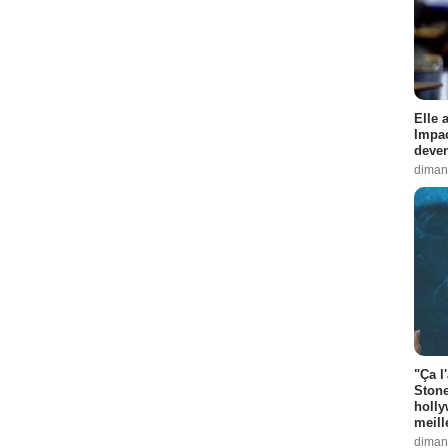
Elle 
Impac
deven
diman
"Ça l
Stone
holly
meill
diman