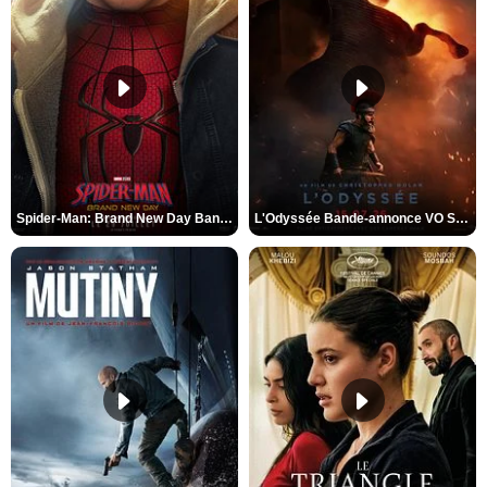
Spider-Man: Brand New Day Bande-annonce VO STFR
L'Odyssée Bande-annonce VO STFR