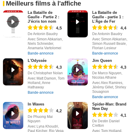
Meilleurs films à l'affiche
La Bataille de
La Bataille de
Gaulle - Partie 2 :
Gaulle - partie 1 :
J’écris ton nom
L'Âge de Fer
4,5
4,4
De Antonin Baudry
De Antonin Baudry
Avec Simon Abkarian,
Avec Simon Abkarian,
Niels Schneider,
Simon Russell Beale,
Anamaria Vartolomei
Florian Lesieur
Bande-annonce
Bande-annonce
L'Odyssée
Jim Queen
4,3
4,3
De Christopher Nolan
De Marco Nguyen,
Nicolas Athane
Avec Matt Damon, Tom
Holland, Anne
Avec Alex Ramires,
Hathaway
Jérémy Gillet, Shirley
Souagnon
Bande-annonce
Bande-annonce
In Waves
Spider-Man: Brand
New Day
4,2
4,1
De Phuong Mai
Nguyen
De Destin Daniel
Cretton
Avec Lyna Khoudri,
Paul Kircher, Rio Vega
Avec Tom Holland,