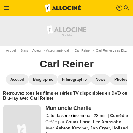
profil
menu
search
Accueil
Stars
Acteur
Acteur américain
Carl Reiner
Carl Reiner : ses Blu-Ray, DVD, VOD, SVOD
Carl Reiner
Accueil
Biographie
Filmographie
News
Photos
Retrouvez tous les films et séries TV disponibles en DVD ou
Blu-ray avec Carl Reiner
Mon oncle Charlie
Date de sortie inconnue
|
22 min
|
Comédie
Créée par
Chuck Lorre
,
Lee Aronsohn
Avec
Ashton Kutcher
,
Jon Cryer
,
Holland