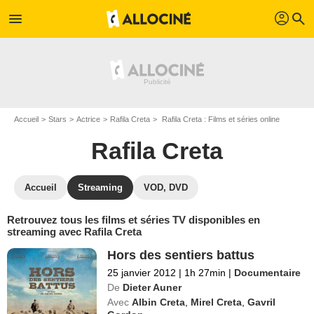
profil
menu
search
Accueil
Stars
Actrice
Rafila Creta
Rafila Creta : Films et séries online
Rafila Creta
Accueil
Streaming
VOD, DVD
Retrouvez tous les films et séries TV disponibles en
streaming avec Rafila Creta
Hors des sentiers battus
25 janvier 2012
|
1h 27min
|
Documentaire
De
Dieter Auner
Avec
Albin Creta
,
Mirel Creta
,
Gavril