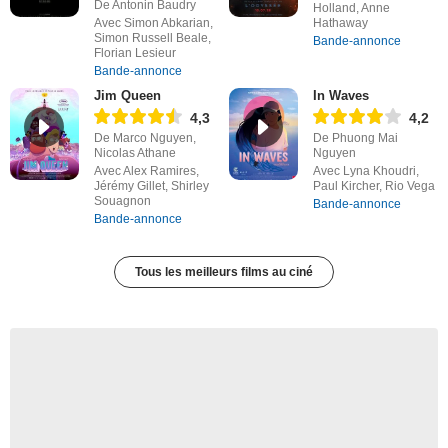
De Antonin Baudry
Holland, Anne
Avec Simon Abkarian,
Hathaway
Simon Russell Beale,
Bande-annonce
Florian Lesieur
Bande-annonce
Jim Queen
In Waves
4,3
4,2
De Marco Nguyen,
De Phuong Mai
Nicolas Athane
Nguyen
Avec Alex Ramires,
Avec Lyna Khoudri,
Jérémy Gillet, Shirley
Paul Kircher, Rio Vega
Souagnon
Bande-annonce
Bande-annonce
Tous les meilleurs films au ciné