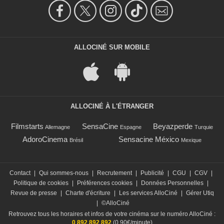
ALLOCINÉ SUR MOBILE
ALLOCINÉ À L'ÉTRANGER
Filmstarts
SensaCine
Beyazperde
Allemagne
Espagne
Turquie
AdoroCinema
Sensacine México
Brésil
Mexique
Contact
|
Qui sommes-nous
|
Recrutement
|
Publicité
|
CGU
|
CGV
|
Politique de cookies
|
Préférences cookies
|
Données Personnelles
|
Revue de presse
|
Charte d'écriture
|
Les services AlloCiné
|
Gérer Utiq
|
©AlloCiné
Retrouvez tous les horaires et infos de votre cinéma sur le numéro AlloCiné :
0 892 892 892
(0,90€/minute)