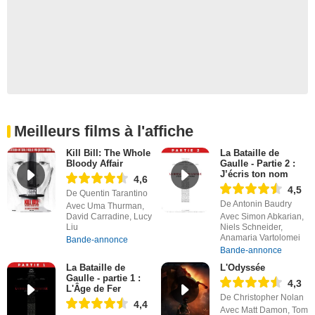
Meilleurs films à l'affiche
Kill Bill: The Whole
La Bataille de
Bloody Affair
Gaulle - Partie 2 :
J’écris ton nom
4,6
4,5
De Quentin Tarantino
De Antonin Baudry
Avec Uma Thurman,
David Carradine, Lucy
Avec Simon Abkarian,
Liu
Niels Schneider,
Anamaria Vartolomei
Bande-annonce
Bande-annonce
La Bataille de
L'Odyssée
Gaulle - partie 1 :
4,3
L'Âge de Fer
De Christopher Nolan
4,4
Avec Matt Damon, Tom