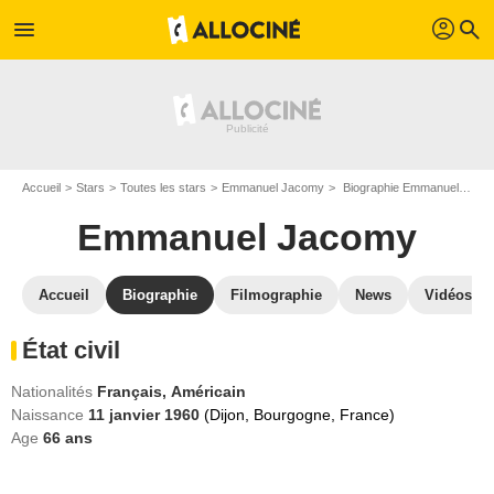
profil
menu
search
Accueil
Stars
Toutes les stars
Emmanuel Jacomy
Biographie Emmanuel Jacomy
Emmanuel Jacomy
Accueil
Biographie
Filmographie
News
Vidéos
État civil
Nationalités
Français,
Américain
Naissance
11 janvier 1960
(Dijon, Bourgogne, France)
Age
66
ans