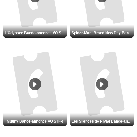
L'Odyssée Bande-annonce VO STFR
Spider-Man: Brand New Day Bande-annonce VO STFR
Mutiny Bande-annonce VO STFR
Les Silences de Riyad Bande-annonce VO STFR