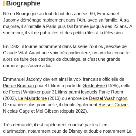
Biographie
Né en Bourgogne au tout début des années 60, Emmanuel
Jacomy déménage rapidement dans l’Ain, avec sa famille. À sa
majorité, il s’installe à Paris puis fait l’armée jusqu’à ses 23 ans. À
son retour, il vit de publicités et des petits rôles à la télévision.
En 1992, il tourne notamment dans la série
Tout ou presque
de
Claude Vital
. Ayant une voix très particulière, un ami lui conseille
alors de faire des castings de doublage, et c’est une grande
carrière qui s’ouvre à lui.
Emmanuel Jacomy devient ainsi la voix française officielle de
Pierce Brosnan
pour 41 films à partir de
GoldenEye
(1995), celle
de
Forest Whitaker
pour 31 films parmi lesquels
Panic Room
(2002),
Le Majordome
(2013) ou encore de
Denzel Washington
.
De manière plus ponctuelle, il double également
Russell Crowe
,
Nicolas Cage
et
Mel Gibson
(depuis 2022).
Très demandé, il est rapidement courtisé par les films
d’animation, notamment ceux de
Disney
et double notamment La