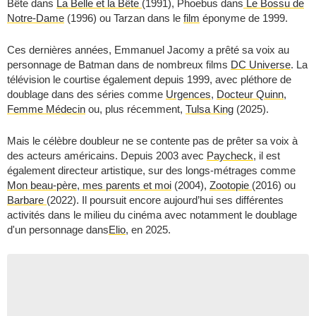
Bête dans
La Belle et la Bête
(1991), Phoebus dans
Le Bossu de
Notre-Dame
(1996) ou Tarzan dans le
film
éponyme de 1999.
Ces dernières années, Emmanuel Jacomy a prêté sa voix au
personnage de Batman dans de nombreux films
DC Universe
. La
télévision le courtise également depuis 1999, avec pléthore de
doublage dans des séries comme
Urgences
,
Docteur Quinn,
Femme Médecin
ou, plus récemment,
Tulsa King
(2025).
Mais le célèbre doubleur ne se contente pas de prêter sa voix à
des acteurs américains. Depuis 2003 avec
Paycheck
, il est
également directeur artistique, sur des longs-métrages comme
Mon beau-père, mes parents et moi
(2004),
Zootopie
(2016) ou
Barbare
(2022). Il poursuit encore aujourd’hui ses différentes
activités dans le milieu du cinéma avec notamment le doublage
d'un personnage dans
Elio
, en 2025.