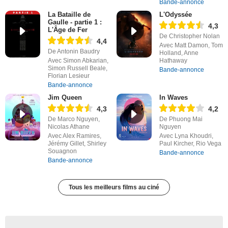
Bande-annonce
La Bataille de
L'Odyssée
Gaulle - partie 1 :
4,3
L'Âge de Fer
De Christopher Nolan
4,4
Avec Matt Damon, Tom
De Antonin Baudry
Holland, Anne
Avec Simon Abkarian,
Hathaway
Simon Russell Beale,
Bande-annonce
Florian Lesieur
Bande-annonce
Jim Queen
In Waves
4,3
4,2
De Marco Nguyen,
De Phuong Mai
Nicolas Athane
Nguyen
Avec Alex Ramires,
Avec Lyna Khoudri,
Jérémy Gillet, Shirley
Paul Kircher, Rio Vega
Souagnon
Bande-annonce
Bande-annonce
Tous les meilleurs films au ciné