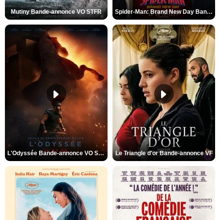
Mutiny Bande-annonce VO STFR
Spider-Man: Brand New Day Bande-annonce VO STFR
L'Odyssée Bande-annonce VO STFR
Le Triangle d'or Bande-annonce VF