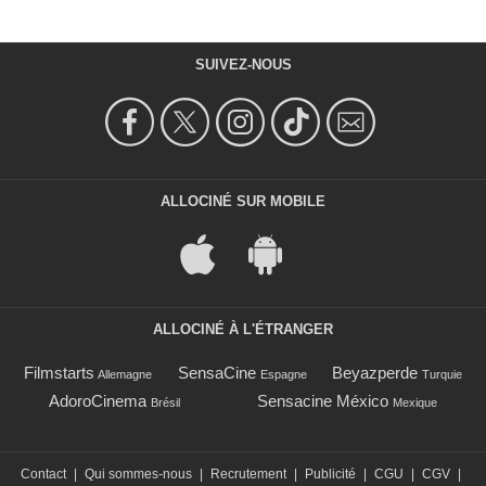
SUIVEZ-NOUS
ALLOCINÉ SUR MOBILE
ALLOCINÉ À L'ÉTRANGER
Filmstarts
SensaCine
Beyazperde
Allemagne
Espagne
Turquie
AdoroCinema
Sensacine México
Brésil
Mexique
Contact
|
Qui sommes-nous
|
Recrutement
|
Publicité
|
CGU
|
CGV
|