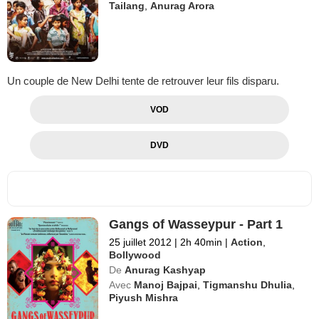
Tailang
,
Anurag Arora
Un couple de New Delhi tente de retrouver leur fils disparu.
VOD
DVD
Gangs of Wasseypur - Part 1
25 juillet 2012
|
2h 40min
|
Action
,
Bollywood
De
Anurag Kashyap
Avec
Manoj Bajpai
,
Tigmanshu Dhulia
,
Piyush Mishra