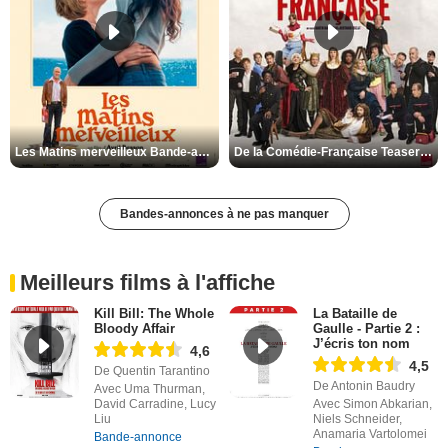
Les Matins merveilleux Bande-annonce VF
De la Comédie-Française Teaser VF
Bandes-annonces à ne pas manquer
Meilleurs films à l'affiche
Kill Bill: The Whole
La Bataille de
Bloody Affair
Gaulle - Partie 2 :
J’écris ton nom
4,6
4,5
De Quentin Tarantino
De Antonin Baudry
Avec Uma Thurman,
David Carradine, Lucy
Avec Simon Abkarian,
Liu
Niels Schneider,
Anamaria Vartolomei
Bande-annonce