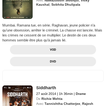
Avec
Nawazuddin Siddiqui
,
Vicky
Kaushal
,
Sobhita Dhulipala
Mumbai. Ramana tue, en série. Raghavan, jeune policier n’a
qu’une obsession, arrêter le criminel. La chasse est lancée. Mais
les crimes ne cessent de se multiplier. Le destin de ces deux
hommes semble être plus qu’à jamais lié.
VOD
DVD
Siddharth
27 août 2014
|
1h 36min
|
Drame
De
Richie Mehta
Avec
Tannishtha Chatterjee
,
Rajesh