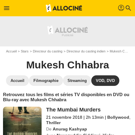
profil
menu
search
Accueil
Stars
Directeur du casting
Directeur du casting indien
Mukesh Chhabra
Mukesh Chhabra
Accueil
Filmographie
Streaming
VOD, DVD
Retrouvez tous les films et séries TV disponibles en DVD ou
Blu-ray avec Mukesh Chhabra
The Mumbai Murders
21 novembre 2018
|
2h 13min
|
Bollywood
,
Thriller
De
Anurag Kashyap