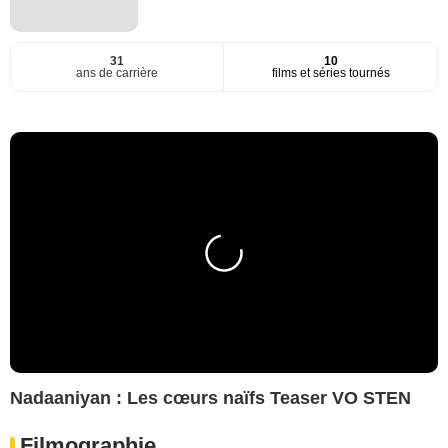
31
10
ans de carrière
films et séries tournés
Nadaaniyan : Les cœurs naïfs Teaser VO STEN
Filmographie