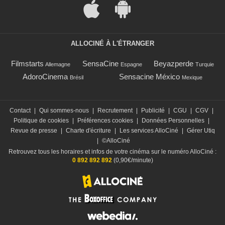
ALLOCINÉ À L'ÉTRANGER
Filmstarts
SensaCine
Beyazperde
Allemagne
Espagne
Turquie
AdoroCinema
Sensacine México
Brésil
Mexique
Contact
|
Qui sommes-nous
|
Recrutement
|
Publicité
|
CGU
|
CGV
|
Politique de cookies
|
Préférences cookies
|
Données Personnelles
|
Revue de presse
|
Charte d'écriture
|
Les services AlloCiné
|
Gérer Utiq
|
©AlloCiné
Retrouvez tous les horaires et infos de votre cinéma sur le numéro AlloCiné :
0 892 892 892
(0,90€/minute)