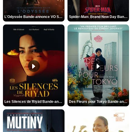
L'Odyssée Bande-annonce VO STFR
Spider-Man: Brand New Day Bande-annonce VO STFR
Les Silences de Riyad Bande-annonce VO STFR
Des Fleurs pour Tokyo Bande-annonce VO STFR