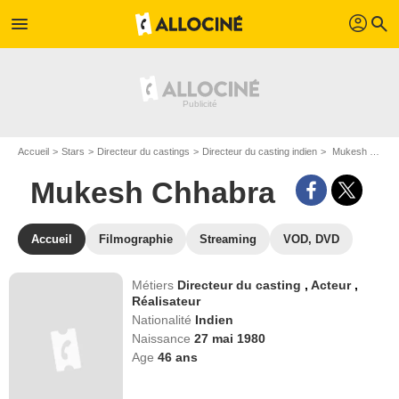
profil
menu
search
Accueil
Stars
Directeur du castings
Directeur du casting indien
Mukesh Chhabra
Mukesh Chhabra
Accueil
Filmographie
Streaming
VOD, DVD
Métiers
Directeur du casting
,
Acteur
,
Réalisateur
Nationalité
Indien
Naissance
27 mai 1980
Age
46
ans