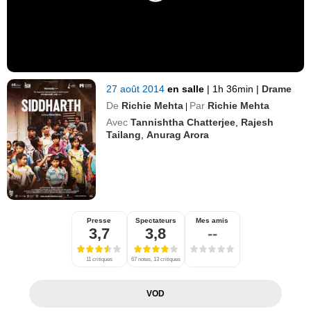
27 août 2014
en salle
|
1h 36min
|
Drame
De
Richie Mehta
Par
Richie Mehta
|
Avec
Tannishtha Chatterjee
,
Rajesh
Tailang
,
Anurag Arora
Presse
Spectateurs
Mes amis
3,7
3,8
--
11 critiques
67 notes, 13 critiques
VOD