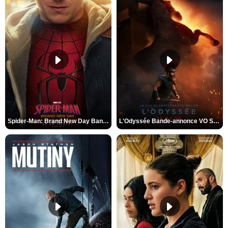
Spider-Man: Brand New Day Bande-annonce VO STFR
L'Odyssée Bande-annonce VO STFR