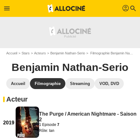
profil
menu
search
Accueil
Stars
Acteurs
Benjamin Nathan-Serio
Filmographie Benjamin Nathan-Serio
Benjamin Nathan-Serio
Accueil
Filmographie
Streaming
VOD, DVD
Acteur
The Purge / American Nightmare - Saison
2
2019
1 Episode
7
Rôle: Ian