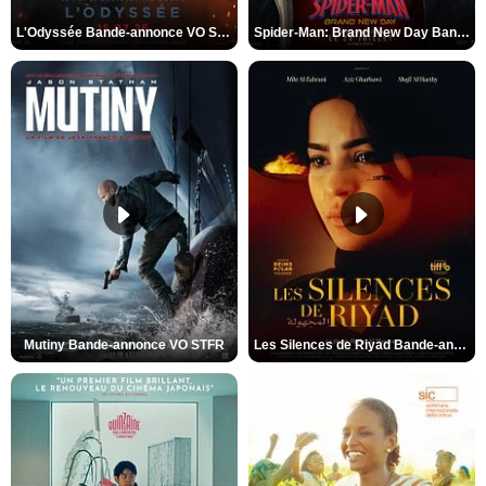
L'Odyssée Bande-annonce VO STFR
Spider-Man: Brand New Day Bande-annonce VO STFR
Mutiny Bande-annonce VO STFR
Les Silences de Riyad Bande-annonce VO STFR