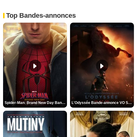
Top Bandes-annonces
Spider-Man: Brand New Day Bande-annonce VO STFR
L'Odyssée Bande-annonce VO STFR