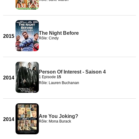
The Night Before
2015
Rôle: Cindy
Person Of Interest - Saison 4
1 Episode
15
2014
Rôle: Lauren Buchanan
Are You Joking?
2014
Rôle: Mona Burack