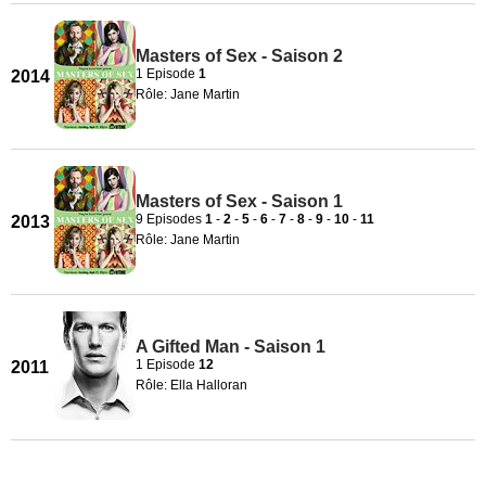
Masters of Sex - Saison 2
1 Episode
1
2014
Rôle: Jane Martin
Masters of Sex - Saison 1
9 Episodes
1
-
2
-
5
-
6
-
7
-
8
-
9
-
10
-
11
2013
Rôle: Jane Martin
A Gifted Man - Saison 1
1 Episode
12
2011
Rôle: Ella Halloran