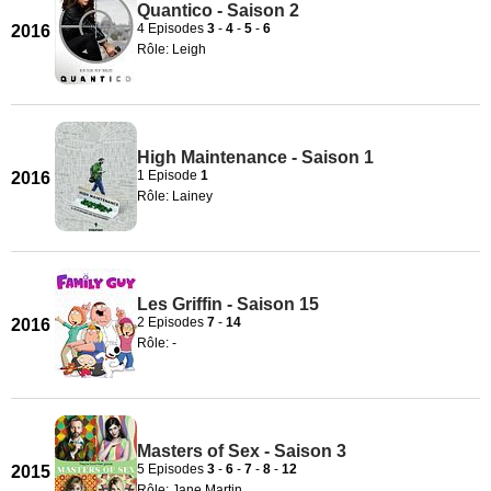
Quantico - Saison 2
4 Episodes
3
-
4
-
5
-
6
2016
Rôle: Leigh
High Maintenance - Saison 1
1 Episode
1
2016
Rôle: Lainey
Les Griffin - Saison 15
2 Episodes
7
-
14
2016
Rôle: -
Masters of Sex - Saison 3
5 Episodes
3
-
6
-
7
-
8
-
12
2015
Rôle: Jane Martin