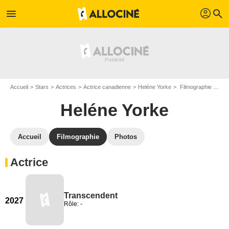
profil
menu
search
Accueil
Stars
Actrices
Actrice canadienne
Heléne Yorke
Filmographie Heléne Yorke
Heléne Yorke
Accueil
Filmographie
Photos
Actrice
Transcendent
2027
Rôle: -