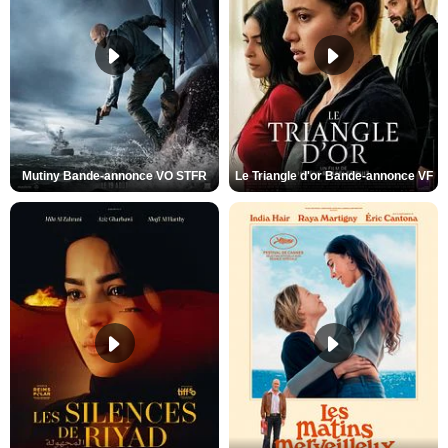
Mutiny Bande-annonce VO STFR
Le Triangle d'or Bande-annonce VF