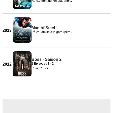
Rôle: Agent du FBI Daugherty
Man of Steel
2013
Rôle: Famille à la gare (père)
Boss - Saison 2
2 Episodes
1
-
2
2012
Rôle: Chuck