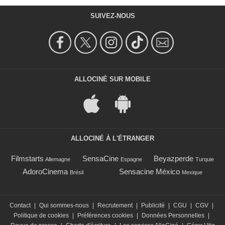
SUIVEZ-NOUS
ALLOCINÉ SUR MOBILE
ALLOCINÉ À L'ÉTRANGER
Filmstarts
SensaCine
Beyazperde
Allemagne
Espagne
Turquie
AdoroCinema
Sensacine México
Brésil
Mexique
Contact
|
Qui sommes-nous
|
Recrutement
|
Publicité
|
CGU
|
CGV
|
Politique de cookies
|
Préférences cookies
|
Données Personnelles
|