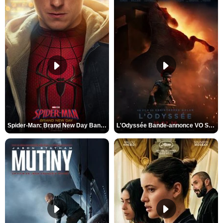
Spider-Man: Brand New Day Bande-annonce VO STFR
L'Odyssée Bande-annonce VO STFR