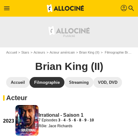
profil
menu
search
Accueil
Stars
Acteurs
Acteur américain
Brian King (II)
Filmographie Brian King (II)
Brian King (II)
Accueil
Filmographie
Streaming
VOD, DVD
Acteur
Irrational - Saison 1
7 Episodes
3
-
4
-
5
-
6
-
8
-
9
-
10
2023
Rôle: Jace Richards