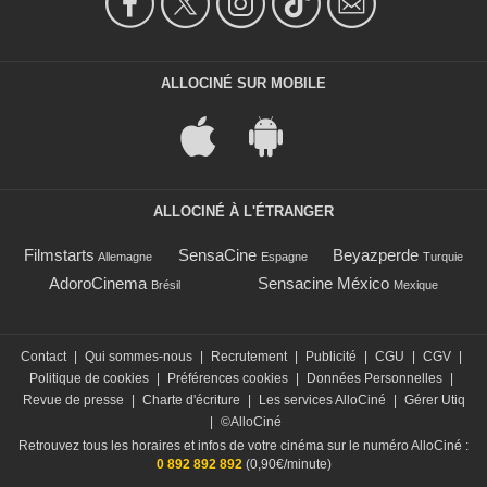
ALLOCINÉ SUR MOBILE
ALLOCINÉ À L'ÉTRANGER
Filmstarts
SensaCine
Beyazperde
Allemagne
Espagne
Turquie
AdoroCinema
Sensacine México
Brésil
Mexique
Contact
|
Qui sommes-nous
|
Recrutement
|
Publicité
|
CGU
|
CGV
|
Politique de cookies
|
Préférences cookies
|
Données Personnelles
|
Revue de presse
|
Charte d'écriture
|
Les services AlloCiné
|
Gérer Utiq
|
©AlloCiné
Retrouvez tous les horaires et infos de votre cinéma sur le numéro AlloCiné :
0 892 892 892
(0,90€/minute)