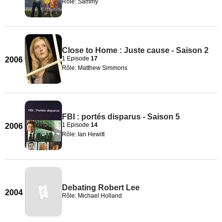
Rôle: Sammy
Close to Home : Juste cause - Saison 2
1 Episode
17
2006
Rôle: Matthew Simmons
FBI : portés disparus - Saison 5
1 Episode
14
2006
Rôle: Ian Hewitt
Debating Robert Lee
2004
Rôle: Michael Holland