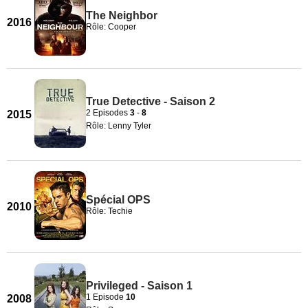
The Neighbor
2016
Rôle: Cooper
True Detective - Saison 2
2 Episodes
3
-
8
2015
Rôle: Lenny Tyler
Spécial OPS
2010
Rôle: Techie
Privileged - Saison 1
1 Episode
10
2008