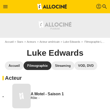
profil
menu
search
Accueil
Stars
Acteurs
Acteur américain
Luke Edwards
Filmographie Luke Edwards
Luke Edwards
Accueil
Filmographie
Streaming
VOD, DVD
Acteur
A Motel - Saison 1
-
Rôle: -