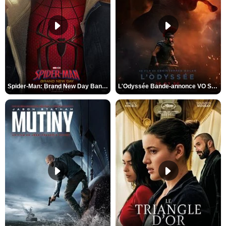
Spider-Man: Brand New Day Bande-annonce VO STFR
L'Odyssée Bande-annonce VO STFR