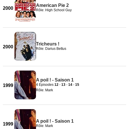
American Pie 2
2000
Rôle: High School Guy
Tricheurs !
2000
Rôle: Darius Bettus
A poil ! - Saison 1
4 Episodes
12
-
13
-
14
-
15
1999
Rôle: Mark
A poil ! - Saison 1
1999
Rôle: Mark