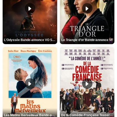
L'Odyssée Bande-annonce VO STFR
Le Triangle d'or Bande-annonce VF
Les Matins merveilleux Bande-annonce VF
De la Comédie-Française Teaser VF