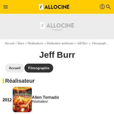
profil
menu
search
Accueil
Stars
Réalisateurs
Réalisateur américain
Jeff Burr
Filmographie Jeff Burr
Jeff Burr
Accueil
Filmographie
Réalisateur
Alien Tornado
2012
Réalisateur