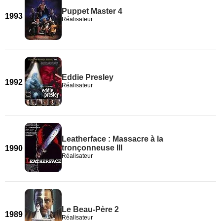
Puppet Master 4
1993
Réalisateur
Eddie Presley
1992
Réalisateur
Leatherface : Massacre à la
tronçonneuse III
1990
Réalisateur
Le Beau-Père 2
1989
Réalisateur