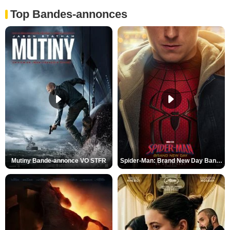
Top Bandes-annonces
Mutiny Bande-annonce VO STFR
Spider-Man: Brand New Day Bande-annonce VO STFR