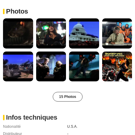
Photos
15 Photos
Infos techniques
Nationalité
U.S.A.
Distributeur
-