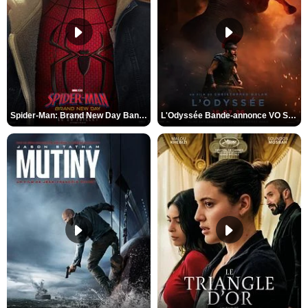
Spider-Man: Brand New Day Bande-annonce VO STFR
L'Odyssée Bande-annonce VO STFR