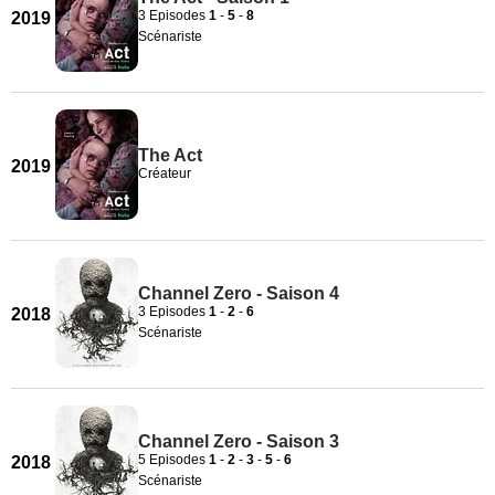
3 Episodes
1
-
5
-
8
2019
Scénariste
The Act
2019
Créateur
Channel Zero - Saison 4
3 Episodes
1
-
2
-
6
2018
Scénariste
Channel Zero - Saison 3
5 Episodes
1
-
2
-
3
-
5
-
6
2018
Scénariste