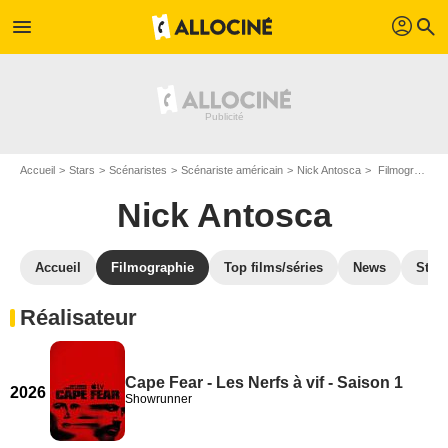
profil
menu
search
Accueil
Stars
Scénaristes
Scénariste américain
Nick Antosca
Filmographie Nick Antosca
Nick Antosca
Accueil
Filmographie
Top films/séries
News
Stre
Réalisateur
Cape Fear - Les Nerfs à vif - Saison 1
2026
Showrunner