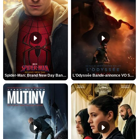
Spider-Man: Brand New Day Bande-annonce VO STFR
L'Odyssée Bande-annonce VO STFR