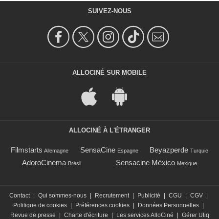
SUIVEZ-NOUS
ALLOCINÉ SUR MOBILE
ALLOCINÉ À L'ÉTRANGER
Filmstarts
SensaCine
Beyazperde
Allemagne
Espagne
Turquie
AdoroCinema
Sensacine México
Brésil
Mexique
Contact
|
Qui sommes-nous
|
Recrutement
|
Publicité
|
CGU
|
CGV
|
Politique de cookies
|
Préférences cookies
|
Données Personnelles
|
Revue de presse
|
Charte d'écriture
|
Les services AlloCiné
|
Gérer Utiq