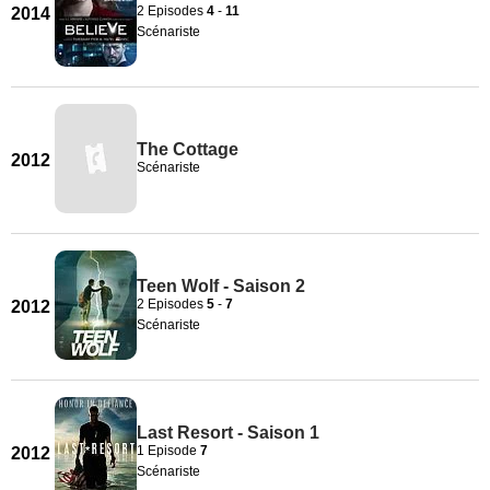
2 Episodes
4
-
11
2014
Scénariste
The Cottage
2012
Scénariste
Teen Wolf - Saison 2
2 Episodes
5
-
7
2012
Scénariste
Last Resort - Saison 1
1 Episode
7
2012
Scénariste