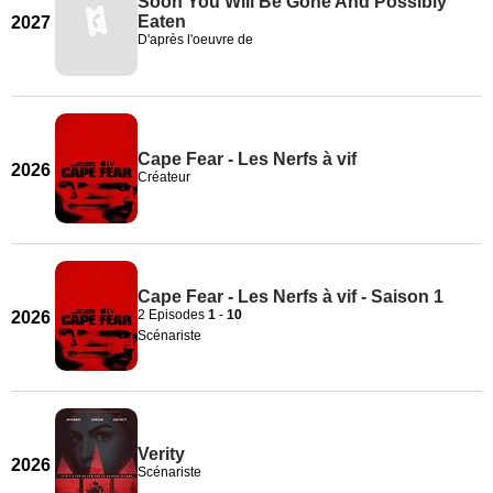
Soon You Will Be Gone And Possibly
Eaten
2027
D'après l'oeuvre de
Cape Fear - Les Nerfs à vif
2026
Créateur
Cape Fear - Les Nerfs à vif - Saison 1
2 Episodes
1
-
10
2026
Scénariste
Verity
2026
Scénariste