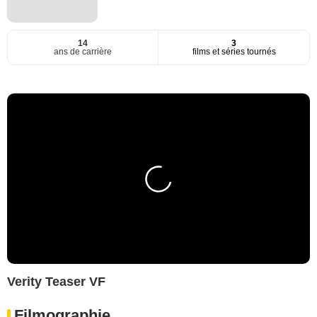
14
3
ans de carrière
films et séries tournés
Verity Teaser VF
Filmographie