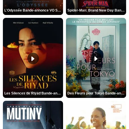
L'Odyssée Bande-annonce VO STFR
Spider-Man: Brand New Day Bande-annonce VO STFR
Les Silences de Riyad Bande-annonce VO STFR
Des Fleurs pour Tokyo Bande-annonce VO STFR