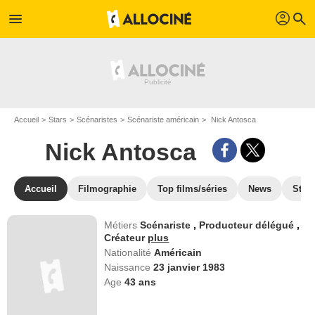
profil
menu
search
Accueil
Stars
Scénaristes
Scénariste américain
Nick Antosca
Nick Antosca
Accueil
Filmographie
Top films/séries
News
Stre
Métiers
Scénariste
,
Producteur délégué
,
Créateur
plus
Nationalité
Américain
Naissance
23 janvier 1983
Age
43
ans