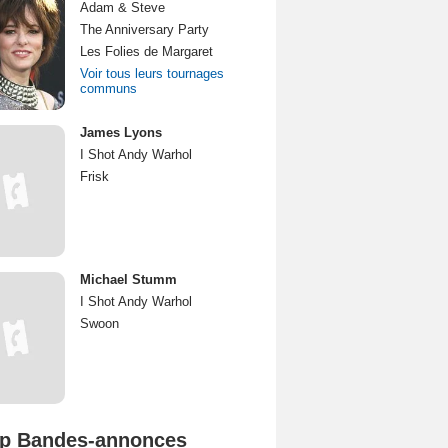
Adam & Steve
The Anniversary Party
Les Folies de Margaret
Voir tous leurs tournages
communs
James Lyons
I Shot Andy Warhol
Frisk
Michael Stumm
I Shot Andy Warhol
Swoon
p Bandes-annonces
Spider-Man: Brand New Day Bande-annonce VO STFR
L'Odyssée Bande-annonce VO STFR
Mutiny Bande-annonce VO STFR