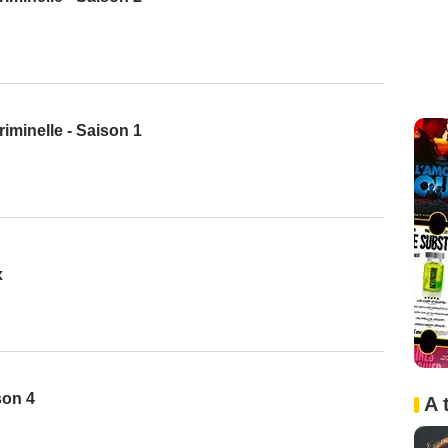
iminelle - Saison 1
x
son 4
A 