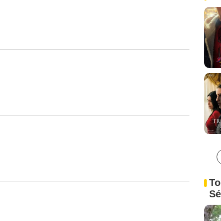
To
Sé