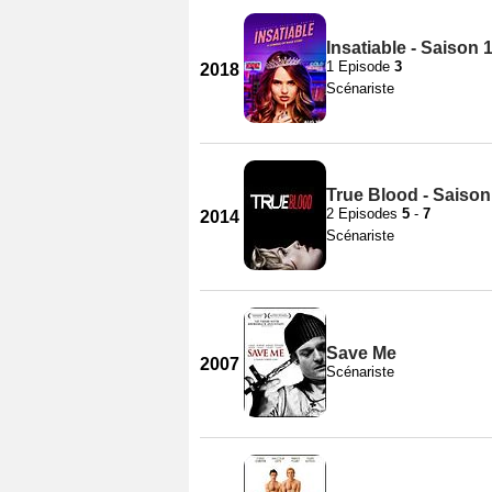
Insatiable - Saison 
1 Episode
3
2018
Scénariste
True Blood - Saison
2 Episodes
5
-
7
2014
Scénariste
Save Me
2007
Scénariste