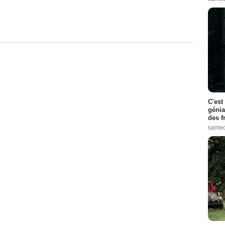
C'est
génia
des f
samed