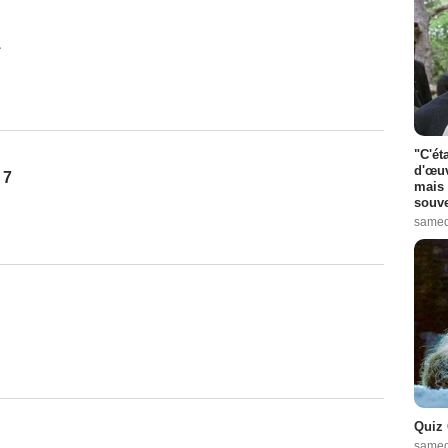
1
"C'ét
d'œuv
 7
mais 
souve
samed
Quiz 
samed