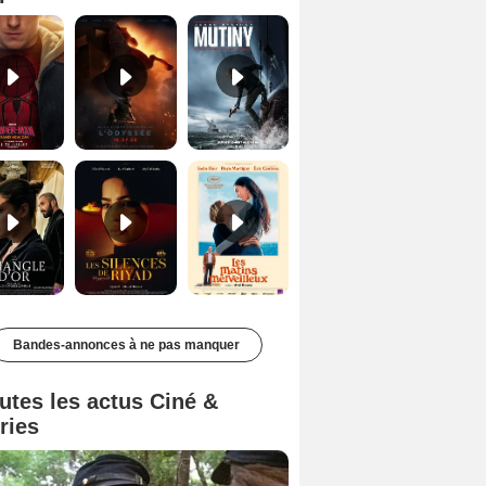
Le Triangle d'or Bande-annonce VF
Les Silences de Riyad Bande-annonce VO STFR
Les Matins merveilleux Bande-annonce VF
Bandes-annonces à ne pas manquer
utes les actus Ciné &
ries