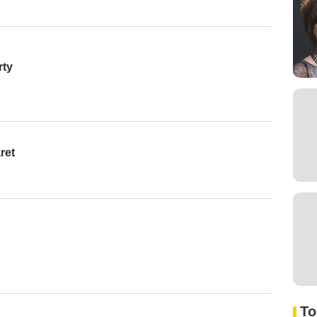
rty
ret
To