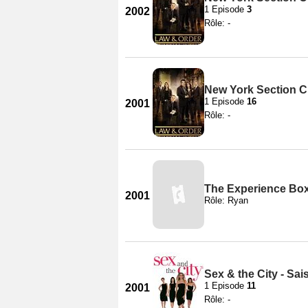
1 Episode
3
2002
Rôle: -
New York Section Cr
1 Episode
16
2001
Rôle: -
The Experience Bo
2001
Rôle: Ryan
Sex & the City - Sai
1 Episode
11
2001
Rôle: -