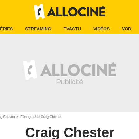
ÉRIES
STREAMING
TVACTU
VIDÉOS
VOD
ig Chester
Filmographie Craig Chester
Craig Chester