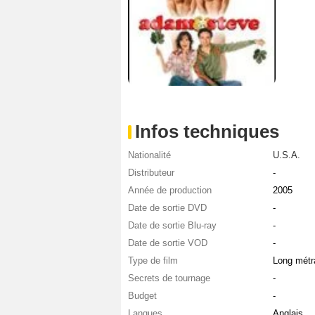
Infos techniques
Nationalité
U.S.A.
Distributeur
-
Année de production
2005
Date de sortie DVD
-
Date de sortie Blu-ray
-
Date de sortie VOD
-
Type de film
Long métr
Secrets de tournage
-
Budget
-
Langues
Anglais