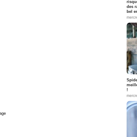
risqu
des r
bel 
mercr
Spid
meill
!
mercr
age