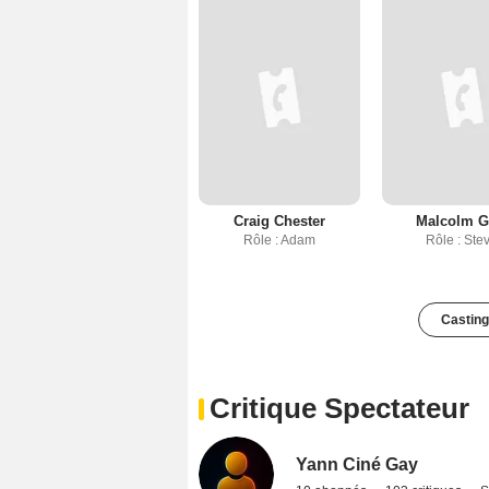
Craig Chester
Malcolm G
Rôle : Adam
Rôle : Ste
Casting
Critique Spectateur
Yann Ciné Gay