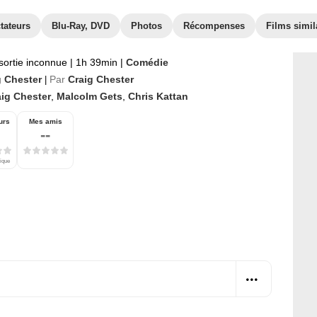
tateurs
Blu-Ray, DVD
Photos
Récompenses
Films simil
sortie inconnue
|
1h 39min
|
Comédie
g Chester
Par
Craig Chester
|
aig Chester
,
Malcolm Gets
,
Chris Kattan
urs
Mes amis
--
tique