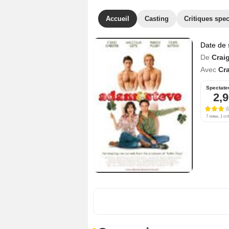
Accueil
Casting
Critiques spec
Date de 
De
Crai
Avec
Cr
Spectate
2,9
7 notes, 1 cri