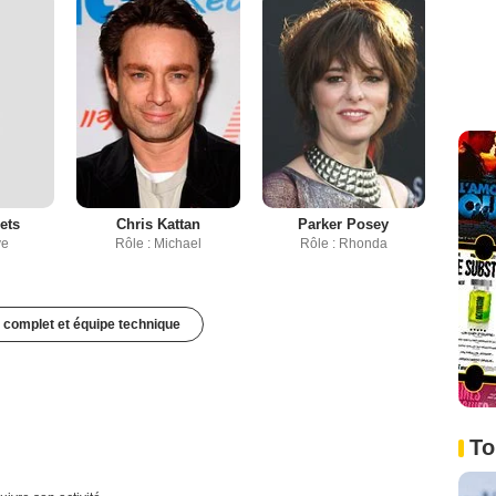
ets
Chris Kattan
Parker Posey
ve
Rôle : Michael
Rôle : Rhonda
 complet et équipe technique
To