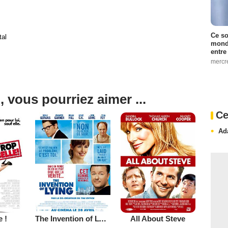
Ce so
tal
monde
entre
mercr
, vous pourriez aimer ...
Ce
Ad
e !
The Invention of Lying
All About Steve