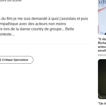
uivre son activité
du film je me suis demandé à quoi j'assistais et puis
sympathique avec des acteurs non moins
 lors de la danse country de groupe... Belle
nteste...
"Il é
Richa
acteu
excel
mercr
1 Critique Spectateur
"Un h