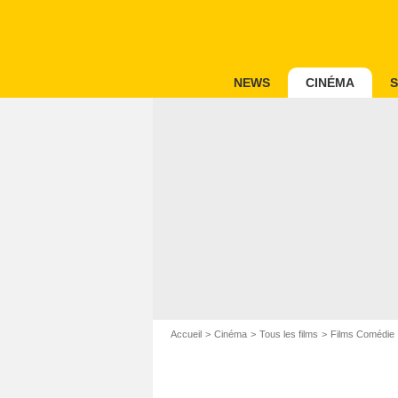
NEWS
CINÉMA
S
Accueil
Cinéma
Tous les films
Films Comédie