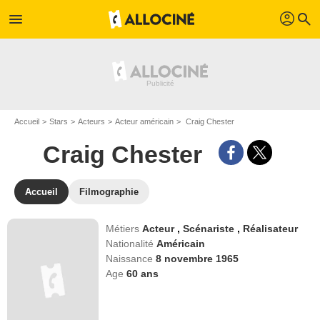
profil
menu
search
Accueil
Stars
Acteurs
Acteur américain
Craig Chester
Craig Chester
Accueil
Filmographie
Métiers
Acteur
,
Scénariste
,
Réalisateur
Nationalité
Américain
Naissance
8 novembre 1965
Age
60
ans