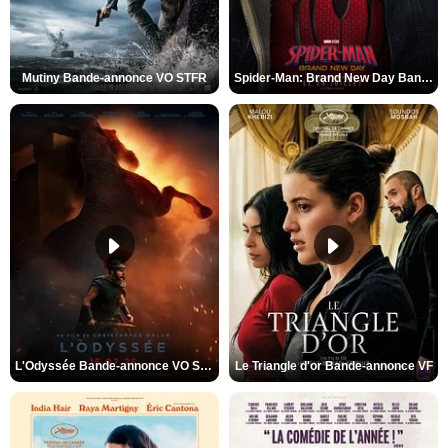
Mutiny Bande-annonce VO STFR
Spider-Man: Brand New Day Bande-annonce VO STFR
L'Odyssée Bande-annonce VO STFR
Le Triangle d'or Bande-annonce VF