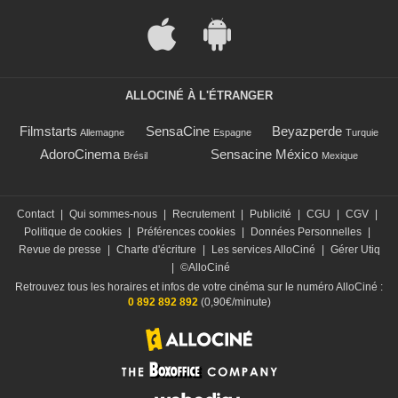
ALLOCINÉ À L'ÉTRANGER
Filmstarts
SensaCine
Beyazperde
Allemagne
Espagne
Turquie
AdoroCinema
Sensacine México
Brésil
Mexique
Contact
|
Qui sommes-nous
|
Recrutement
|
Publicité
|
CGU
|
CGV
|
Politique de cookies
|
Préférences cookies
|
Données Personnelles
|
Revue de presse
|
Charte d'écriture
|
Les services AlloCiné
|
Gérer Utiq
|
©AlloCiné
Retrouvez tous les horaires et infos de votre cinéma sur le numéro AlloCiné :
0 892 892 892
(0,90€/minute)