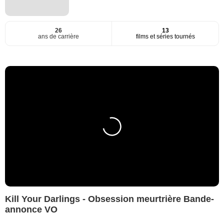
26
13
ans de carrière
films et séries tournés
Kill Your Darlings - Obsession meurtrière Bande-
annonce VO