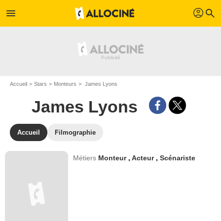
profil
menu
search
Accueil
Stars
Monteurs
James Lyons
James Lyons
Accueil
Filmographie
Métiers
Monteur
,
Acteur
,
Scénariste