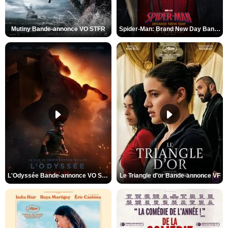
Mutiny Bande-annonce VO STFR
Spider-Man: Brand New Day Bande-annonce VO STFR
L'Odyssée Bande-annonce VO STFR
Le Triangle d'or Bande-annonce VF