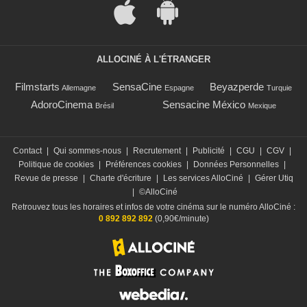
ALLOCINÉ À L'ÉTRANGER
Filmstarts
SensaCine
Beyazperde
Allemagne
Espagne
Turquie
AdoroCinema
Sensacine México
Brésil
Mexique
Contact
|
Qui sommes-nous
|
Recrutement
|
Publicité
|
CGU
|
CGV
|
Politique de cookies
|
Préférences cookies
|
Données Personnelles
|
Revue de presse
|
Charte d'écriture
|
Les services AlloCiné
|
Gérer Utiq
|
©AlloCiné
Retrouvez tous les horaires et infos de votre cinéma sur le numéro AlloCiné :
0 892 892 892
(0,90€/minute)