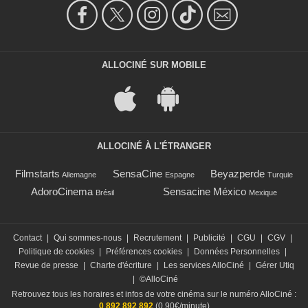
ALLOCINÉ SUR MOBILE
ALLOCINÉ À L'ÉTRANGER
Filmstarts
SensaCine
Beyazperde
Allemagne
Espagne
Turquie
AdoroCinema
Sensacine México
Brésil
Mexique
Contact
|
Qui sommes-nous
|
Recrutement
|
Publicité
|
CGU
|
CGV
|
Politique de cookies
|
Préférences cookies
|
Données Personnelles
|
Revue de presse
|
Charte d'écriture
|
Les services AlloCiné
|
Gérer Utiq
|
©AlloCiné
Retrouvez tous les horaires et infos de votre cinéma sur le numéro AlloCiné :
0 892 892 892
(0,90€/minute)