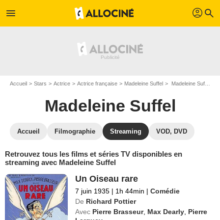
profil
menu
search
Accueil
Stars
Actrice
Actrice française
Madeleine Suffel
Madeleine Suffel : Films et séries online
Madeleine Suffel
Accueil
Filmographie
Streaming
VOD, DVD
Retrouvez tous les films et séries TV disponibles en
streaming avec Madeleine Suffel
Un Oiseau rare
7 juin 1935
|
1h 44min
|
Comédie
De
Richard Pottier
Avec
Pierre Brasseur
,
Max Dearly
,
Pierre