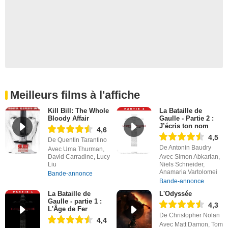
Meilleurs films à l'affiche
Kill Bill: The Whole
La Bataille de
Bloody Affair
Gaulle - Partie 2 :
J’écris ton nom
4,6
4,5
De Quentin Tarantino
De Antonin Baudry
Avec Uma Thurman,
David Carradine, Lucy
Avec Simon Abkarian,
Liu
Niels Schneider,
Anamaria Vartolomei
Bande-annonce
Bande-annonce
La Bataille de
L'Odyssée
Gaulle - partie 1 :
4,3
L'Âge de Fer
De Christopher Nolan
4,4
Avec Matt Damon, Tom