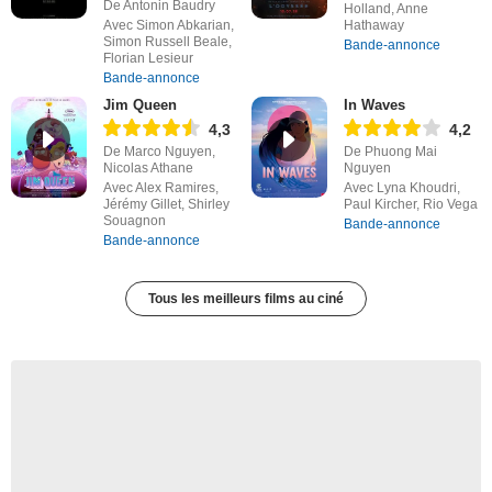
De Antonin Baudry
Holland, Anne
Avec Simon Abkarian,
Hathaway
Simon Russell Beale,
Bande-annonce
Florian Lesieur
Bande-annonce
Jim Queen
In Waves
4,3
4,2
De Marco Nguyen,
De Phuong Mai
Nicolas Athane
Nguyen
Avec Alex Ramires,
Avec Lyna Khoudri,
Jérémy Gillet, Shirley
Paul Kircher, Rio Vega
Souagnon
Bande-annonce
Bande-annonce
Tous les meilleurs films au ciné