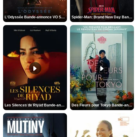
L'Odyssée Bande-annonce VO STFR
Spider-Man: Brand New Day Bande-annonce VO STFR
Les Silences de Riyad Bande-annonce VO STFR
Des Fleurs pour Tokyo Bande-annonce VO STFR