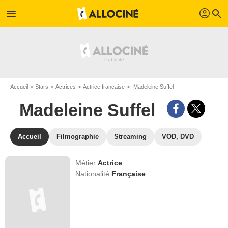
profil
menu
search
Accueil
Stars
Actrices
Actrice française
Madeleine Suffel
Madeleine Suffel
Accueil
Filmographie
Streaming
VOD, DVD
Métier
Actrice
Nationalité
Française