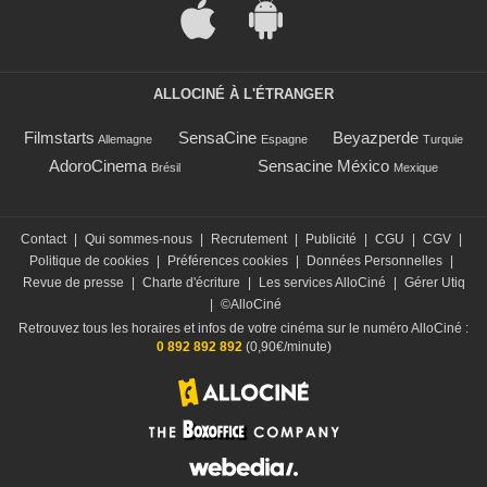
ALLOCINÉ À L'ÉTRANGER
Filmstarts
SensaCine
Beyazperde
Allemagne
Espagne
Turquie
AdoroCinema
Sensacine México
Brésil
Mexique
Contact
|
Qui sommes-nous
|
Recrutement
|
Publicité
|
CGU
|
CGV
|
Politique de cookies
|
Préférences cookies
|
Données Personnelles
|
Revue de presse
|
Charte d'écriture
|
Les services AlloCiné
|
Gérer Utiq
|
©AlloCiné
Retrouvez tous les horaires et infos de votre cinéma sur le numéro AlloCiné :
0 892 892 892
(0,90€/minute)